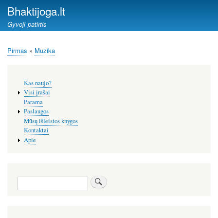
Pereiti
Bhaktijoga.lt
į
Gyvoji patirtis
pagrindinį
turinį
Pirmas
Muzika
Kelias
Šoninis
Kas naujo?
meniu
Visi įrašai
Parama
Paslaugos
Mūsų išleistos knygos
Kontaktai
Apie
Paieška