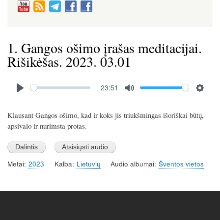
1. Gangos ošimo įrašas meditacijai.
Rišikėšas. 2023. 03.01
Audio
23:51
file
P
M
S
l
u
e
Klausant Gangos ošimo, kad ir koks jis triukšmingas išoriškai būtų,
a
t
t
apsivalo ir nurimsta protas.
y
e
t
i
n
Metai
2023
Kalba
Lietuvių
Audio albumai
Šventos vietos
g
s