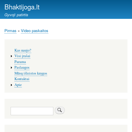
Pereiti
Bhaktijoga.lt
į
Gyvoji patirtis
pagrindinį
turinį
Pirmas
Video paskaitos
Kelias
Šoninis
Kas naujo?
meniu
Visi įrašai
Parama
Paslaugos
Mūsų išleistos knygos
Kontaktai
Apie
Paieška