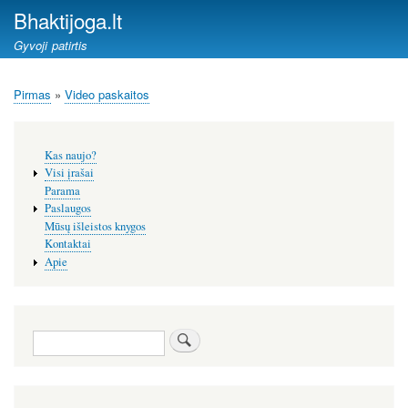
Pereiti
Bhaktijoga.lt
į
Gyvoji patirtis
pagrindinį
turinį
Pirmas
Video paskaitos
Kelias
Šoninis
Kas naujo?
meniu
Visi įrašai
Parama
Paslaugos
Mūsų išleistos knygos
Kontaktai
Apie
Paieška