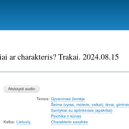
Pereiti
į
pagrindinį
turinį
ai ar charakteris? Trakai. 2024.08.15
Temos
Gyvenimas žemėje
Šeima (vyras, moteris, vaikai), tėvai, giminė
Santykiai su aplinkiniais (apskritai)
Psichika ir kūnas
Kalba
Lietuvių
Charakterio savybės