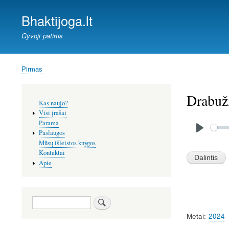
Bhaktijoga.lt
Gyvoji patirtis
Pirmas
Kelias
Drabuži
Šoninis
Kas naujo?
meniu
Visi įrašai
Audio
Parama
file
Paslaugos
P
Mūsų išleistos knygos
l
Kontaktai
Apie
a
y
Paieška
Metai
2024