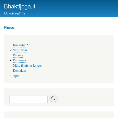
Pereiti
Bhaktijoga.lt
į
Gyvoji patirtis
pagrindinį
turinį
Pirmas
Kelias
Šoninis
Kas naujo?
meniu
Visi įrašai
Parama
Paslaugos
Mūsų išleistos knygos
Kontaktai
Apie
Paieška