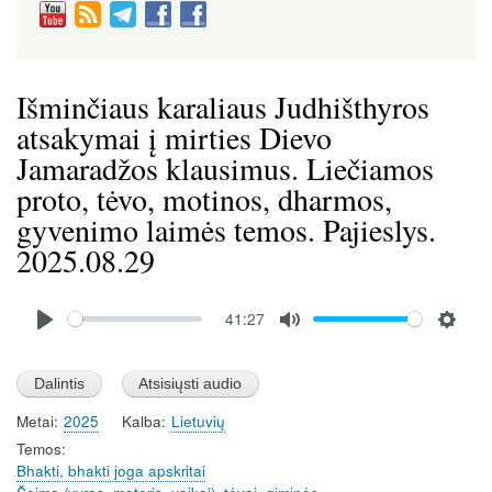
Išminčiaus karaliaus Judhišthyros
atsakymai į mirties Dievo
Jamaradžos klausimus. Liečiamos
proto, tėvo, motinos, dharmos,
gyvenimo laimės temos. Pajieslys.
2025.08.29
Audio
41:27
file
P
M
S
l
u
e
a
t
t
Metai
2025
Kalba
Lietuvių
y
e
t
Temos
i
Bhakti, bhakti joga apskritai
n