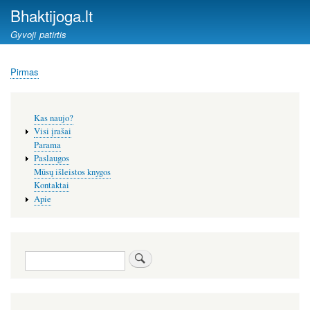
Pereiti
Bhaktijoga.lt
į
Gyvoji patirtis
pagrindinį
turinį
Pirmas
Kelias
Šoninis
Kas naujo?
meniu
Visi įrašai
Parama
Paslaugos
Mūsų išleistos knygos
Kontaktai
Apie
Paieška