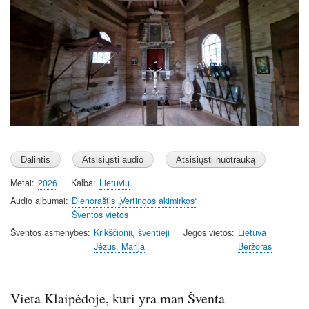
Metai
2026
Kalba
Lietuvių
Audio albumai
Dienoraštis „Vertingos akimirkos“
Šventos vietos
Šventos asmenybės
Krikščionių šventieji
Jėgos vietos
Lietuva
Jėzus, Marija
Beržoras
Vieta Klaipėdoje, kuri yra man Šventa