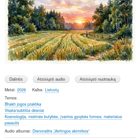
y
e
t
i
n
g
s
Metai
2026
Kalba
Lietuvių
Temos
Bhakti jogos praktika
Visata/subtilūs dėsniai
Kosmologija, mistinės butybės, įvairios gyvybės formos, materialus
pasaulis
Audio albumai
Dienoraštis „Vertingos akimirkos“