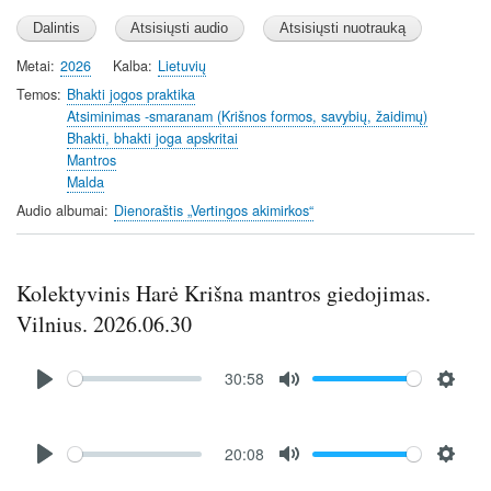
Metai
2026
Kalba
Lietuvių
Temos
Bhakti jogos praktika
Atsiminimas -smaranam (Krišnos formos, savybių, žaidimų)
Bhakti, bhakti joga apskritai
Mantros
Malda
Audio albumai
Dienoraštis „Vertingos akimirkos“
Kolektyvinis Harė Krišna mantros giedojimas.
Vilnius. 2026.06.30
Audio
30:58
file
P
M
S
l
u
e
Audio
a
t
t
20:08
file
P
M
S
y
e
t