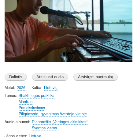
Metai
2026
Kalba
Lietuvių
Temos
Bhakti jogos praktika
Mantros
Pamokslavimas
Piligrimystė, gyvenimas šventoje vietoje
Audio albumai
Dienoraštis „Vertingos akimirkos“
Šventos vietos
Jėgos vietos
Lietuva