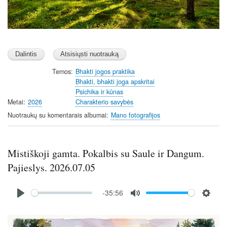
Temos
Bhakti jogos praktika
Bhakti, bhakti joga apskritai
Psichika ir kūnas
Metai
2026
Charakterio savybės
Nuotraukų su komentarais albumai
Mano fotografijos
Mistiškoji gamta. Pokalbis su Saule ir Dangum.
Pajieslys. 2026.07.05
Audio
-35:56
file
P
M
S
l
u
e
Image
a
t
t