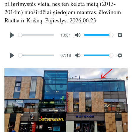
piligrimystės vieta, nes ten keletą metų (2013-
2014m) nuoširdžiai giedojom mantras, šlovinom
Radha ir Krišną. Pajieslys. 2026.06.23
Audio
19:01
file
P
M
S
l
u
e
Audio
a
t
t
07:18
file
P
M
S
y
e
t
l
u
e
i
Image
a
t
t
n
y
e
t
g
i
s
n
g
s