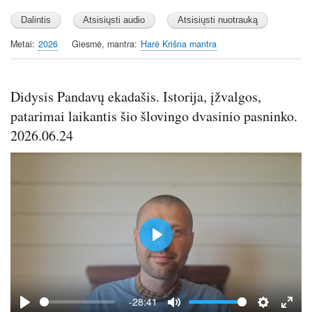
Metai
2026
Giesmė, mantra
Harė Krišna mantra
Didysis Pandavų ekadašis. Istorija, įžvalgos,
patarimai laikantis šio šlovingo dvasinio pasninko.
2026.06.24
P
l
a
y
-28:41