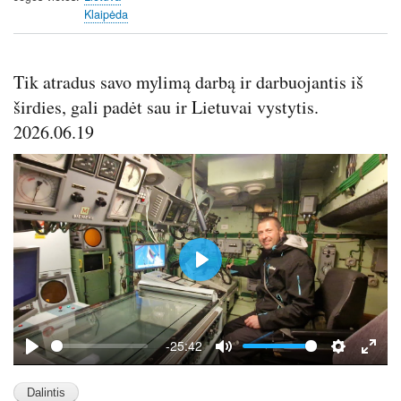
Klaipėda
Tik atradus savo mylimą darbą ir darbuojantis iš
širdies, gali padėt sau ir Lietuvai vystytis.
2026.06.19
P
l
a
y
-25:42
P
M
S
E
l
u
e
n