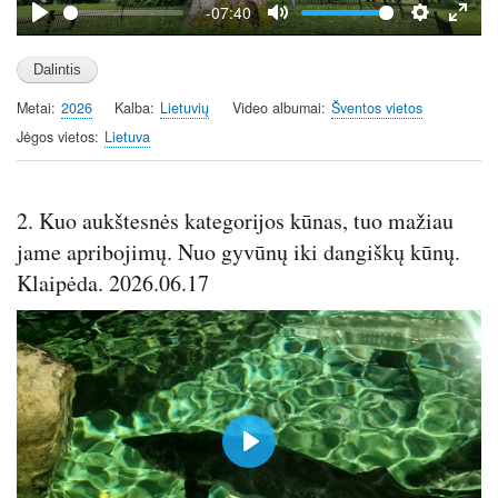
y
-07:40
P
M
S
E
l
u
e
n
a
t
t
t
Metai
2026
Kalba
Lietuvių
Video albumai
Šventos vietos
y
e
t
e
i
r
Jėgos vietos
Lietuva
n
f
g
u
s
l
2. Kuo aukštesnės kategorijos kūnas, tuo mažiau
l
jame apribojimų. Nuo gyvūnų iki dangiškų kūnų.
s
Klaipėda. 2026.06.17
c
r
e
e
n
P
l