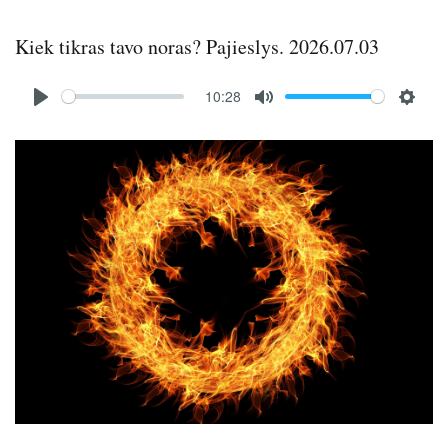
Kiek tikras tavo noras? Pajieslys. 2026.07.03
Audio
10:28
file
P
M
S
l
u
e
Image
a
t
t
y
e
t
i
n
g
s