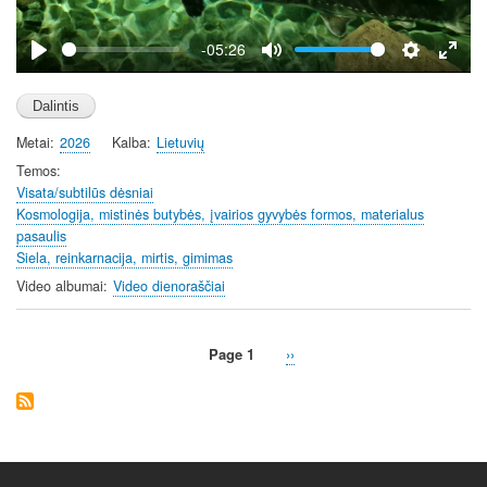
a
y
-05:26
P
M
S
E
l
u
e
n
a
t
t
t
Metai
2026
Kalba
Lietuvių
y
e
t
e
i
r
Temos
Visata/subtilūs dėsniai
n
f
Kosmologija, mistinės butybės, įvairios gyvybės formos, materialus
g
u
pasaulis
s
l
Siela, reinkarnacija, mirtis, gimimas
l
Video albumai
Video dienoraščiai
s
c
r
Page 1
Next
››
Pagination
e
page
e
n