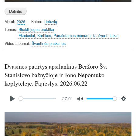
P
M
S
E
l
u
e
n
a
t
t
t
Metai
2026
Kalba
Lietuvių
y
e
t
e
i
r
Temos
Bhakti jogos praktika
Ekadašiai, Kartikos, Purušotamos mėnuo ir kt. šventi laikai
n
f
g
u
Video albumai
Šventinės paskaitos
s
l
l
s
Dvasinės patirtys apsilankius Beržoro Šv.
c
Stanislovo bažnyčioje ir Jono Nepomuko
r
koplytėlėje. Pajieslys. 2026.06.22
e
e
Audio
27:01
n
file
P
M
S
l
u
e
Image
a
t
t
y
e
t
i