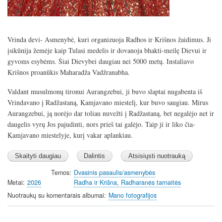
Vrinda devi- Asmenybė, kuri organizuoja Radhos ir Krišnos žaidimus. Ji
įsikūnija žemėje kaip Tulasi medelis ir dovanoja bhakti-meilę Dievui ir
gyvoms esybėms. Šiai Dievybei daugiau nei 5000 metų. Instaliavo
Krišnos proanūkis Maharadža Vadžranabha.
Valdant musulmonų tironui Aurangzebui, ji buvo slaptai nugabenta iš
Vrindavano į Radžastaną, Kamjavano miestelį, kur buvo saugiau. Mirus
Aurangzebui, ją norėjo dar toliau nuvežti į Radžastaną, bet negalėjo net ir
daugelis vyrų Jos pajudinti, nors prieš tai galėjo. Taip ji ir liko čia-
Kamjavano miestelyje, kurį vakar aplankiau.
Temos
Dvasinis pasaulis/asmenybės
Metai
2026
Radha ir Krišna, Radharanės tarnaitės
Nuotraukų su komentarais albumai
Mano fotografijos