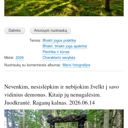
Temos
Bhakti jogos praktika
Bhakti, bhakti joga apskritai
Psichika ir kūnas
Metai
2026
Charakterio savybės
Nuotraukų su komentarais albumai
Mano fotografijos
Nevenkim, nesislėpkim ir nebijokim žvelkt į savo
vidinius demonus. Kitaip jų nenugalėsim.
Juodkrantė. Raganų kalnas. 2026.06.14
Image