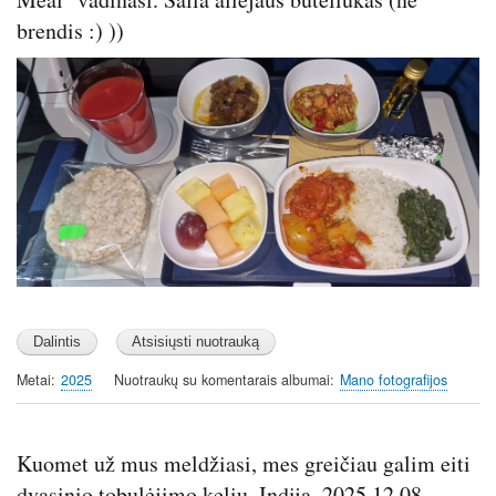
brendis :) ))
Image
Metai
2025
Nuotraukų su komentarais albumai
Mano fotografijos
Kuomet už mus meldžiasi, mes greičiau galim eiti
dvasinio tobulėjimo keliu. Indija. 2025.12.08