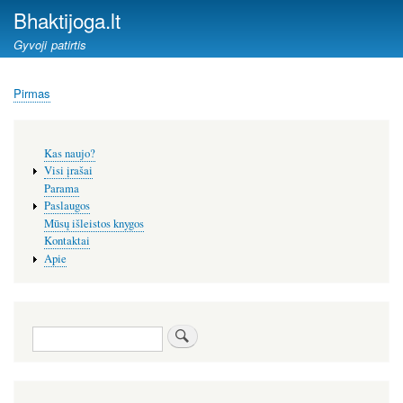
Pereiti
Bhaktijoga.lt
į
Gyvoji patirtis
pagrindinį
turinį
Pirmas
Kelias
Šoninis
Kas naujo?
meniu
Visi įrašai
Parama
Paslaugos
Mūsų išleistos knygos
Kontaktai
Apie
Paieška