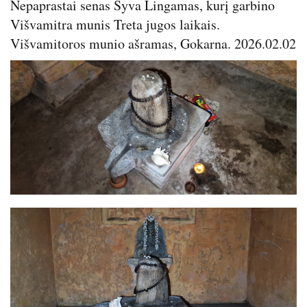
Nepaprastai senas Šyva Lingamas, kurį garbino
Višvamitra munis Treta jugos laikais.
Višvamitoros munio ašramas, Gokarna. 2026.02.02
Image
Image