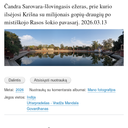
Čandra Sarovara-šlovingasis ežeras, prie kurio
ilsėjosi Krišna su milijonais gopių-draugių po
mistiškojo Rasos šokio pavasarį. 2026.03.13
Image
Metai
2026
Nuotraukų su komentarais albumai
Mano fotografijos
Jėgos vietos
Indija
Uttarpradešas - Vradža Mandala
Govardhanas