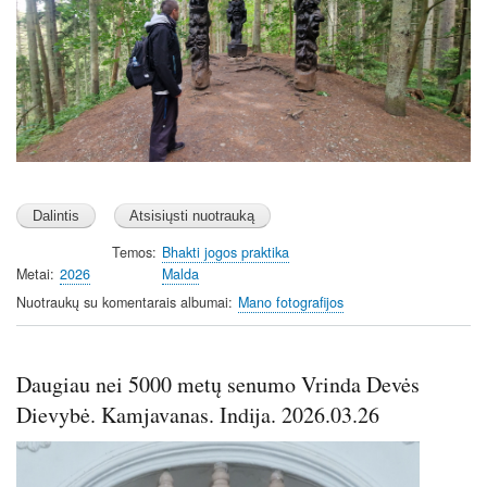
Temos
Bhakti jogos praktika
Metai
2026
Malda
Nuotraukų su komentarais albumai
Mano fotografijos
Daugiau nei 5000 metų senumo Vrinda Devės
Dievybė. Kamjavanas. Indija. 2026.03.26
Image