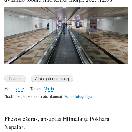
Image
Metai
2025
Temos
Malda
Nuotraukų su komentarais albumai
Mano fotografijos
Phevos ežeras, apsuptas Hiimalajų. Pokhara.
Nepalas.