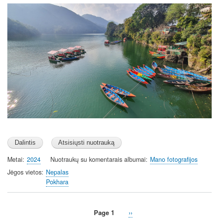
Image
Metai
2024
Nuotraukų su komentarais albumai
Mano fotografijos
Jėgos vietos
Nepalas
Pokhara
Page 1
Next
››