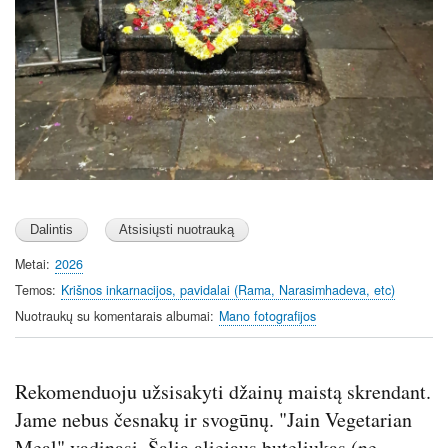
Metai
2026
Temos
Krišnos inkarnacijos, pavidalai (Rama, Narasimhadeva, etc)
Nuotraukų su komentarais albumai
Mano fotografijos
Rekomenduoju užsisakyti džainų maistą skrendant.
Jame nebus česnakų ir svogūnų. "Jain Vegetarian
Meal" vadinasi. Šalia aliejaus buteliukas (ne