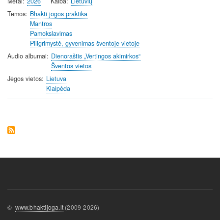
Metai
2026
Kalba
Lietuvių
Temos
Bhakti jogos praktika
Mantros
Pamokslavimas
Piligrimystė, gyvenimas šventoje vietoje
Audio albumai
Dienoraštis „Vertingos akimirkos“
Šventos vietos
Jėgos vietos
Lietuva
Klaipėda
©
www.bhaktijoga.lt
(2009-2026)