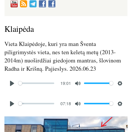
Klaipėda
Vieta Klaipėdoje, kuri yra man Šventa
piligrimystės vieta, nes ten keletą metų (2013-
2014m) nuoširdžiai giedojom mantras, šlovinom
Radha ir Krišną. Pajieslys. 2026.06.23
Audio
19:01
file
P
M
S
l
u
e
Audio
a
t
t
07:18
file
P
M
S
y
e
t
l
u
e
i
Image
a
t
t
n
y
e
t
g