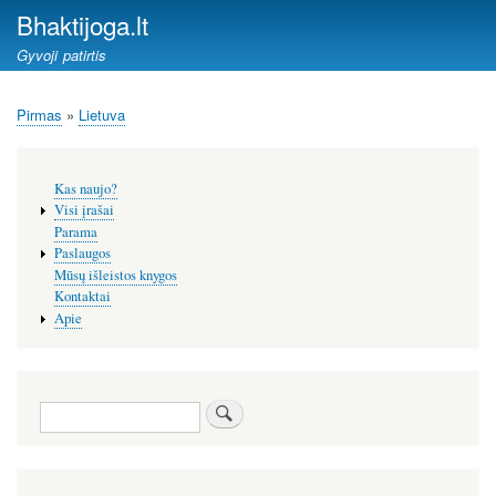
Pereiti
Bhaktijoga.lt
į
Gyvoji patirtis
pagrindinį
turinį
Pirmas
Lietuva
Kelias
Šoninis
Kas naujo?
meniu
Visi įrašai
Parama
Paslaugos
Mūsų išleistos knygos
Kontaktai
Apie
Paieška