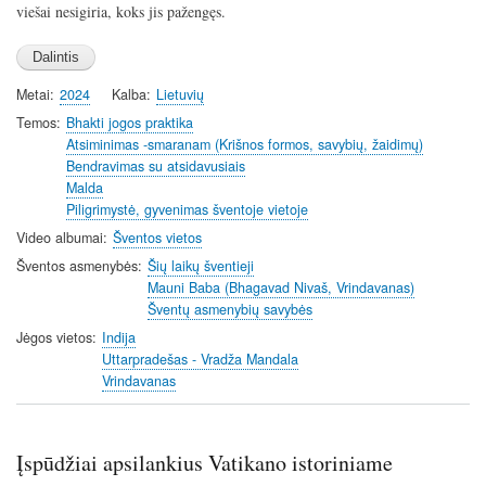
g
u
viešai nesigiria, koks jis pažengęs.
s
l
l
s
Metai
2024
Kalba
Lietuvių
c
Temos
Bhakti jogos praktika
r
Atsiminimas -smaranam (Krišnos formos, savybių, žaidimų)
e
Bendravimas su atsidavusiais
e
Malda
Piligrimystė, gyvenimas šventoje vietoje
n
Video albumai
Šventos vietos
Šventos asmenybės
Šių laikų šventieji
Mauni Baba (Bhagavad Nivaš, Vrindavanas)
Šventų asmenybių savybės
Jėgos vietos
Indija
Uttarpradešas - Vradža Mandala
Vrindavanas
Įspūdžiai apsilankius Vatikano istoriniame