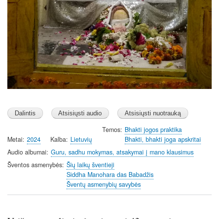
Temos
Bhakti jogos praktika
Metai
2024
Kalba
Lietuvių
Bhakti, bhakti joga apskritai
Audio albumai
Guru, sadhu mokymas, atsakymai į mano klausimus
Šventos asmenybės
Šių laikų šventieji
Siddha Manohara das Babadžis
Šventų asmenybių savybės