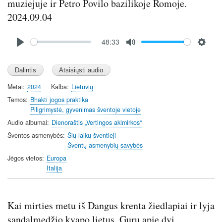
muziejuje ir Petro Povilo bazilikoje Romoje.
2024.09.04
Audio
48:33
file
P
M
S
l
u
e
a
t
t
y
e
t
Metai
2024
Kalba
Lietuvių
i
Temos
Bhakti jogos praktika
n
Piligrimystė, gyvenimas šventoje vietoje
g
Audio albumai
Dienoraštis „Vertingos akimirkos“
s
Šventos asmenybės
Šių laikų šventieji
Šventų asmenybių savybės
Jėgos vietos
Europa
Italija
Kai mirties metu iš Dangus krenta žiedlapiai ir lyja
sandalmedžio kvapo lietus. Guru apie dvi