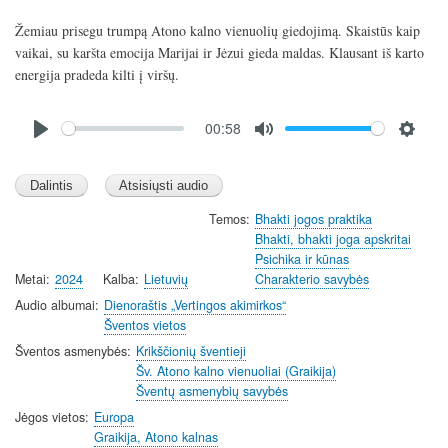
l
u
e
Žemiau prisegu trumpą Atono kalno vienuolių giedojimą. Skaistūs kaip
a
t
t
vaikai, su karšta emocija Marijai ir Jėzui gieda maldas. Klausant iš karto
y
e
t
energija pradeda kilti į viršų.
i
n
Audio
00:58
file
g
P
M
S
s
l
u
e
a
t
t
y
e
t
Temos
Bhakti jogos praktika
Bhakti, bhakti joga apskritai
i
Psichika ir kūnas
n
Metai
2024
Kalba
Lietuvių
Charakterio savybės
g
Audio albumai
Dienoraštis „Vertingos akimirkos“
s
Šventos vietos
Šventos asmenybės
Krikščionių šventieji
Šv. Atono kalno vienuoliai (Graikija)
Šventų asmenybių savybės
Jėgos vietos
Europa
Graikija, Atono kalnas