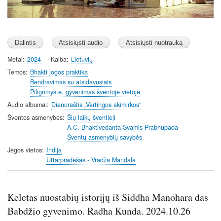
Metai
2024
Kalba
Lietuvių
Temos
Bhakti jogos praktika
Bendravimas su atsidavusiais
Piligrimystė, gyvenimas šventoje vietoje
Audio albumai
Dienoraštis „Vertingos akimirkos“
Šventos asmenybės
Šių laikų šventieji
A.C. Bhaktivedanta Svamis Prabhupada
Šventų asmenybių savybės
Jėgos vietos
Indija
Uttarpradešas - Vradža Mandala
Keletas nuostabių istorijų iš Siddha Manohara das
Babdžio gyvenimo. Radha Kunda. 2024.10.26