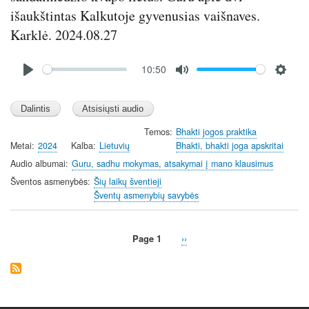
išaukštintas Kalkutoje gyvenusias vaišnaves.
Karklė. 2024.08.27
Audio
10:50
file
P
M
S
l
u
e
a
t
t
y
e
t
Temos
Bhakti jogos praktika
Metai
2024
Kalba
Lietuvių
Bhakti, bhakti joga apskritai
i
n
Audio albumai
Guru, sadhu mokymas, atsakymai į mano klausimus
g
Šventos asmenybės
Šių laikų šventieji
s
Šventų asmenybių savybės
Page 1
Next
››
Pagination
page