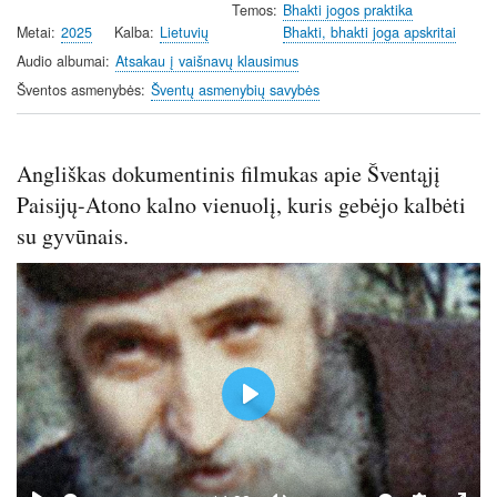
y
e
t
Temos
Bhakti jogos praktika
Metai
2025
Kalba
Lietuvių
Bhakti, bhakti joga apskritai
i
n
Audio albumai
Atsakau į vaišnavų klausimus
g
Šventos asmenybės
Šventų asmenybių savybės
s
Angliškas dokumentinis filmukas apie Šventąjį
Paisijų-Atono kalno vienuolį, kuris gebėjo kalbėti
su gyvūnais.
P
l
a
y