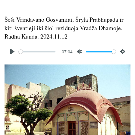
Šeši Vrindavano Gosvamiai, Šryla Prabhupada ir
kiti šventieji iki šiol reziduoja Vradža Dhamoje.
Radha Kunda. 2024.11.12
Audio
07:04
file
P
M
S
l
u
e
Image
a
t
t
y
e
t
i
n
g
s