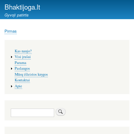
Pereiti
Bhaktijoga.lt
į
Gyvoji patirtis
pagrindinį
turinį
Pirmas
Kelias
Šoninis
Kas naujo?
meniu
Visi įrašai
Parama
Paslaugos
Mūsų išleistos knygos
Kontaktai
Apie
Paieška