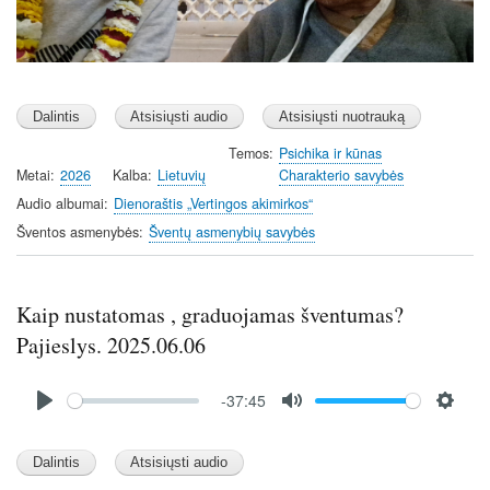
Temos
Psichika ir kūnas
Metai
2026
Kalba
Lietuvių
Charakterio savybės
Audio albumai
Dienoraštis „Vertingos akimirkos“
Šventos asmenybės
Šventų asmenybių savybės
Kaip nustatomas , graduojamas šventumas?
Pajieslys. 2025.06.06
Audio
-37:45
file
P
M
S
l
u
e
a
t
t