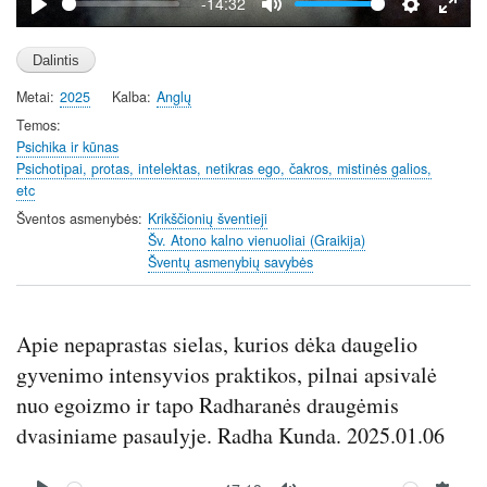
-14:32
P
M
S
E
l
u
e
n
a
t
t
t
Metai
2025
Kalba
Anglų
y
e
t
e
i
r
Temos
Psichika ir kūnas
n
f
Psichotipai, protas, intelektas, netikras ego, čakros, mistinės galios,
g
u
etc
s
l
Šventos asmenybės
Krikščionių šventieji
l
Šv. Atono kalno vienuoliai (Graikija)
s
Šventų asmenybių savybės
c
r
e
Apie nepaprastas sielas, kurios dėka daugelio
e
gyvenimo intensyvios praktikos, pilnai apsivalė
n
nuo egoizmo ir tapo Radharanės draugėmis
dvasiniame pasaulyje. Radha Kunda. 2025.01.06
Audio