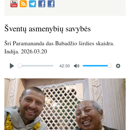
Šventų asmenybių savybės
Šri Paramananda das Babadžio širdies skaidra.
Indija. 2026.03.20
Audio
42:30
file
P
M
S
l
u
e
Image
a
t
t
y
e
t
i
n
g
s