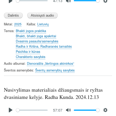
47:13
file
P
M
S
l
u
e
a
t
t
y
e
t
Metai
2025
Kalba
Lietuvių
i
Temos
Bhakti jogos praktika
n
Bhakti, bhakti joga apskritai
Dvasinis pasaulis/asmenybės
g
Radha ir Krišna, Radharanės tarnaitės
s
Psichika ir kūnas
Charakterio savybės
Audio albumai
Dienoraštis „Vertingos akimirkos“
Šventos asmenybės
Šventų asmenybių savybės
Nusivylimas materialiais džiaugsmais ir ryžtas
dvasiniame kelyje. Radha Kunda. 2024.12.13
Audio
57:07
file
P
M
S