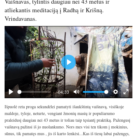
Vaišnavas, tylintis daugiau nei 43 metus ir
atliekantis meditaciją į Radhą ir Krišną.
Vrindavanas.
P
l
a
y
-04:33
P
M
S
E
l
u
e
n
Išpuolė reta proga sekundėlei pamatyti išaukštintą vaišnavą, visiškoje
a
t
t
t
maldoje, tyloje, neturte, vengiant žmonių masių ir populiarumo
y
e
t
e
praleidusį daugiau nei 43 metus ir toliau taip tęsiantį praktiką. Pažengusį
i
r
vaišnavą pažinsi iš jo nuolankumo. Nors mes visi ten tikom į mokinius,
n
f
sūnus, tik pamatęs mus , jis iš karto lenkėsi...Kas iš tiesų labai pažengęs,