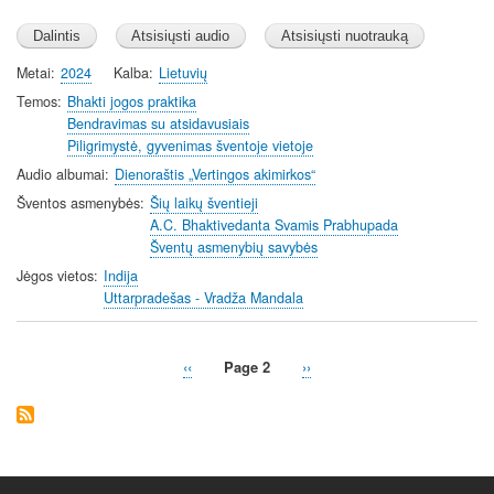
Metai
2024
Kalba
Lietuvių
Temos
Bhakti jogos praktika
Bendravimas su atsidavusiais
Piligrimystė, gyvenimas šventoje vietoje
Audio albumai
Dienoraštis „Vertingos akimirkos“
Šventos asmenybės
Šių laikų šventieji
A.C. Bhaktivedanta Svamis Prabhupada
Šventų asmenybių savybės
Jėgos vietos
Indija
Uttarpradešas - Vradža Mandala
Previous
‹‹
Page 2
Next
››
Pagination
page
page