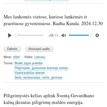
Mes lankomės vietose, kuriose lankėmės ir
praeituose gyvenimuose. Radha Kunda. 2024.12.30
Audio
-28:11
file
P
M
S
l
u
e
a
t
t
y
e
t
Metai
2024
Kalba
Lietuvių
i
Temos
Bhakti jogos praktika
n
Piligrimystė, gyvenimas šventoje vietoje
Visata/subtilūs dėsniai
g
Siela, reinkarnacija, mirtis, gimimas
s
Piligrimystės kelias aplink Šventą Govardhano
kalną įkrautas piligrimų maldos energija.