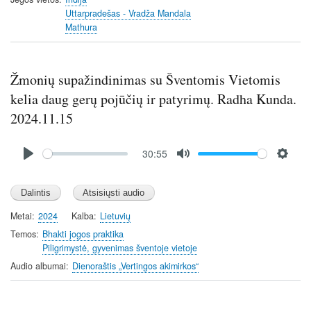
Uttarpradešas - Vradža Mandala
Mathura
Žmonių supažindinimas su Šventomis Vietomis
kelia daug gerų pojūčių ir patyrimų. Radha Kunda.
2024.11.15
Audio
30:55
file
P
M
S
l
u
e
a
t
t
y
e
t
Metai
2024
Kalba
Lietuvių
i
Temos
Bhakti jogos praktika
n
Piligrimystė, gyvenimas šventoje vietoje
g
Audio albumai
Dienoraštis „Vertingos akimirkos“
s