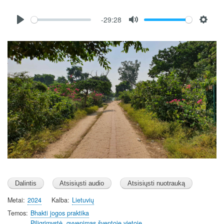
Audio
-29:28
file
P
M
S
l
u
e
Image
a
t
t
y
e
t
i
n
g
s
Metai
2024
Kalba
Lietuvių
Temos
Bhakti jogos praktika
Piligrimystė, gyvenimas šventoje vietoje