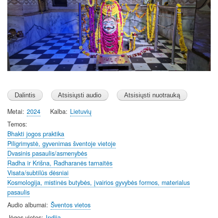
Metai
2024
Kalba
Lietuvių
Temos
Bhakti jogos praktika
Piligrimystė, gyvenimas šventoje vietoje
Dvasinis pasaulis/asmenybės
Radha ir Krišna, Radharanės tarnaitės
Visata/subtilūs dėsniai
Kosmologija, mistinės butybės, įvairios gyvybės formos, materialus
pasaulis
Audio albumai
Šventos vietos
Jėgos vietos
Indija