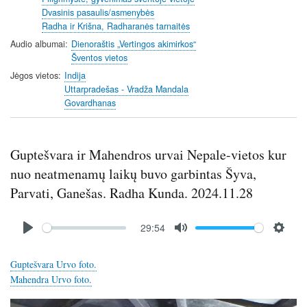
Dvasinis pasaulis/asmenybės
Radha ir Krišna, Radharanės tarnaitės
Audio albumai
Dienoraštis „Vertingos akimirkos“
Šventos vietos
Jėgos vietos
Indija
Uttarpradešas - Vradža Mandala
Govardhanas
Guptešvara ir Mahendros urvai Nepale-vietos kur
nuo neatmenamų laikų buvo garbintas Šyva,
Parvati, Ganešas. Radha Kunda. 2024.11.28
Audio
29:54
file
P
M
S
l
u
e
Guptešvara Urvo foto.
a
t
t
Mahendra Urvo foto.
y
e
t
i
Image