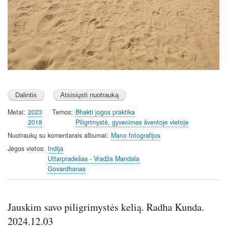
Metai
2023
Temos
Bhakti jogos praktika
2018
Piligrimystė, gyvenimas šventoje vietoje
Nuotraukų su komentarais albumai
Mano fotografijos
Jėgos vietos
Indija
Uttarpradešas - Vradža Mandala
Govardhanas
Jauskim savo piligrimystės kelią. Radha Kunda.
2024.12.03