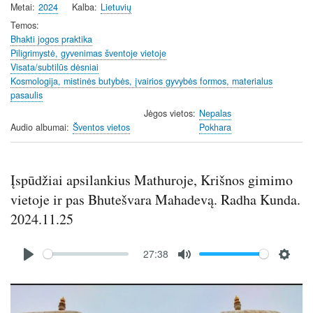
Metai
2024
Kalba
Lietuvių
Temos
Bhakti jogos praktika
Piligrimystė, gyvenimas šventoje vietoje
Visata/subtilūs dėsniai
Kosmologija, mistinės butybės, įvairios gyvybės formos, materialus
pasaulis
Jėgos vietos
Nepalas
Audio albumai
Šventos vietos
Pokhara
Įspūdžiai apsilankius Mathuroje, Krišnos gimimo
vietoje ir pas Bhutešvara Mahadevą. Radha Kunda.
2024.11.25
Audio
27:38
file
P
M
S
l
u
e
Image
a
t
t