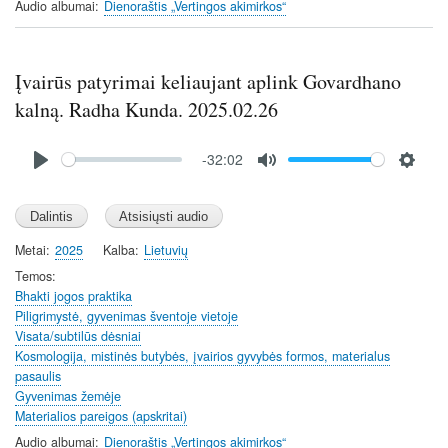
Audio albumai
Dienoraštis „Vertingos akimirkos“
Įvairūs patyrimai keliaujant aplink Govardhano
kalną. Radha Kunda. 2025.02.26
Audio
-32:02
file
P
M
S
l
u
e
a
t
t
y
e
t
Metai
2025
Kalba
Lietuvių
i
Temos
n
Bhakti jogos praktika
Piligrimystė, gyvenimas šventoje vietoje
g
Visata/subtilūs dėsniai
s
Kosmologija, mistinės butybės, įvairios gyvybės formos, materialus
pasaulis
Gyvenimas žemėje
Materialios pareigos (apskritai)
Audio albumai
Dienoraštis „Vertingos akimirkos“