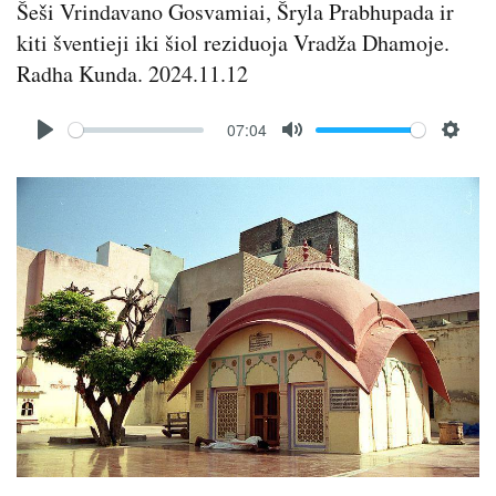
Šeši Vrindavano Gosvamiai, Šryla Prabhupada ir
kiti šventieji iki šiol reziduoja Vradža Dhamoje.
Radha Kunda. 2024.11.12
Audio
07:04
file
P
M
S
l
u
e
Image
a
t
t
y
e
t
i
n
g
s