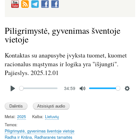
Piligrimystė, gyvenimas šventoje
vietoje
Kontaktas su anapusybe įvyksta tuomet, kuomet
racionalus mąstymas ir logika yra "išjungti".
Pajieslys. 2025.12.01
Audio
34:59
file
P
M
S
l
u
e
a
t
t
y
e
t
Metai
2025
Kalba
Lietuvių
i
Temos
n
Piligrimystė, gyvenimas šventoje vietoje
Radha ir Krišna, Radharanės tarnaitės
g