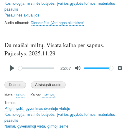
Kosmologija, mistinės butybės, įvairios gyvybės formos, materialus
s
pasaulis
Pasaulinės aktualijos
Audio albumai
Dienoraštis „Vertingos akimirkos“
Du maišai miltų. Visata kalba per sapnus.
Pajieslys. 2025.11.29
Audio
25:07
file
P
M
S
l
u
e
a
t
t
y
e
t
Metai
2025
Kalba
Lietuvių
i
Temos
n
Piligrimystė, gyvenimas šventoje vietoje
Kosmologija, mistinės butybės, įvairios gyvybės formos, materialus
g
pasaulis
s
Namai, gyvenamoji vieta, gimtoji žemė