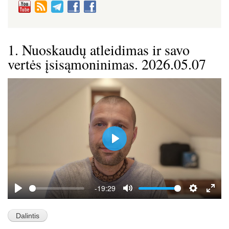
1. Nuoskaudų atleidimas ir savo
vertės įsisąmoninimas. 2026.05.07
P
l
a
y
-19:29
P
M
S
E
l
u
e
n
a
t
t
t