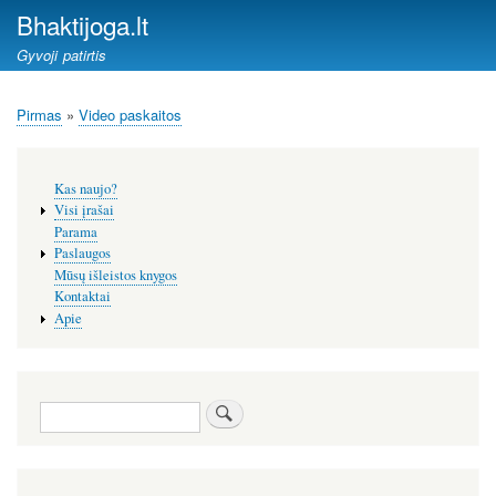
Pereiti
Bhaktijoga.lt
į
Gyvoji patirtis
pagrindinį
turinį
Pirmas
Video paskaitos
Kelias
Šoninis
Kas naujo?
meniu
Visi įrašai
Parama
Paslaugos
Mūsų išleistos knygos
Kontaktai
Apie
Paieška