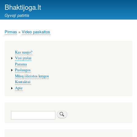
Pereiti
Bhaktijoga.lt
į
Gyvoji patirtis
pagrindinį
turinį
Pirmas
Video paskaitos
Kelias
Šoninis
Kas naujo?
meniu
Visi įrašai
Parama
Paslaugos
Mūsų išleistos knygos
Kontaktai
Apie
Paieška