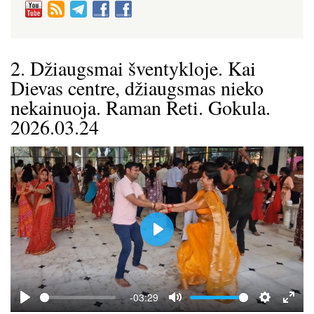
2. Džiaugsmai šventykloje. Kai
Dievas centre, džiaugsmas nieko
nekainuoja. Raman Reti. Gokula.
2026.03.24
P
l
a
y
-03:29
P
M
S
E