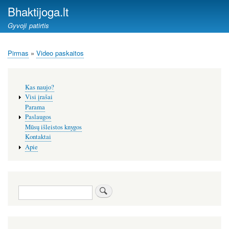
Pereiti
Bhaktijoga.lt
į
Gyvoji patirtis
pagrindinį
turinį
Pirmas
Video paskaitos
Kelias
Šoninis
Kas naujo?
meniu
Visi įrašai
Parama
Paslaugos
Mūsų išleistos knygos
Kontaktai
Apie
Paieška