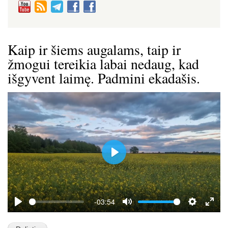
Kaip ir šiems augalams, taip ir
žmogui tereikia labai nedaug, kad
išgyvent laimę. Padmini ekadašis.
P
l
a
y
-03:54
P
M
S
E
l
u
e
n