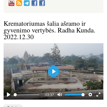
Krematoriumas šalia ašramo ir
gyvenimo vertybės. Radha Kunda.
2022.12.30
P
l
a
y
-03:37
P
M
S
E
l
u
e
n