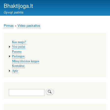
Pereiti
Bhaktijoga.lt
į
Gyvoji patirtis
pagrindinį
turinį
Pirmas
Video paskaitos
Kelias
Šoninis
Kas naujo?
meniu
Visi įrašai
Parama
Paslaugos
Mūsų išleistos knygos
Kontaktai
Apie
Paieška