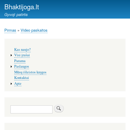
Pereiti
Bhaktijoga.lt
į
Gyvoji patirtis
pagrindinį
turinį
Pirmas
Video paskaitos
Kelias
Šoninis
Kas naujo?
meniu
Visi įrašai
Parama
Paslaugos
Mūsų išleistos knygos
Kontaktai
Apie
Paieška