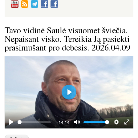
Tavo vidinė Saulė visuomet šviečia.
Nepaisant visko. Tereikia Ją pasiekti
prasimušant pro debesis. 2026.04.09
P
l
a
y
-14:14
P
M
S
E
l
u
e
n