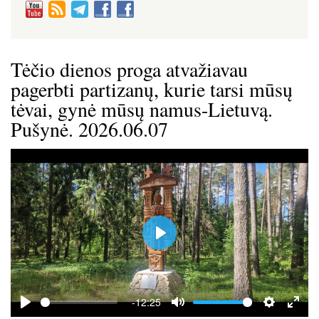
Tėčio dienos proga atvažiavau
pagerbti partizanų, kurie tarsi mūsų
tėvai, gynė mūsų namus-Lietuvą.
Pušynė. 2026.06.07
P
l
a
y
-12:25
P
M
S
E