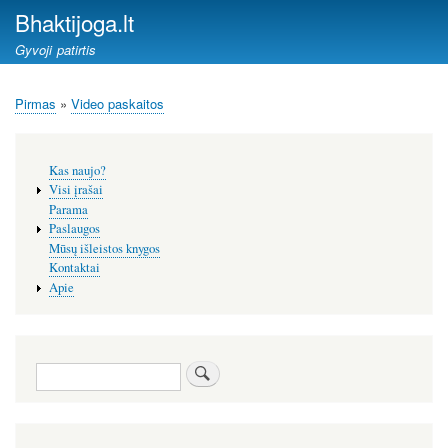
Pereiti
Bhaktijoga.lt
į
Gyvoji patirtis
pagrindinį
turinį
Pirmas
Video paskaitos
Kelias
Šoninis
Kas naujo?
meniu
Visi įrašai
Parama
Paslaugos
Mūsų išleistos knygos
Kontaktai
Apie
Paieška