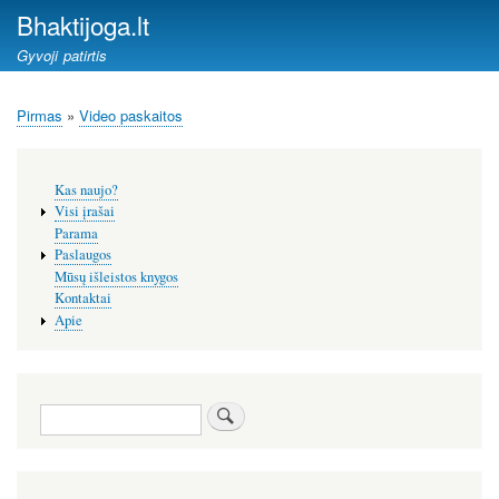
Pereiti
Bhaktijoga.lt
į
Gyvoji patirtis
pagrindinį
turinį
Pirmas
Video paskaitos
Kelias
Šoninis
Kas naujo?
meniu
Visi įrašai
Parama
Paslaugos
Mūsų išleistos knygos
Kontaktai
Apie
Paieška