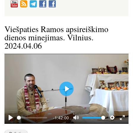
Viešpaties Ramos apsireiškimo
dienos minejimas. Vilnius.
2024.04.06
P
l
a
y
-1:42:00
P
M
S
E
l
u
e
n