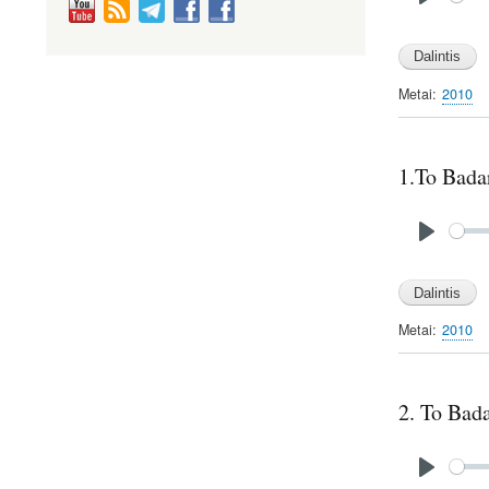
P
l
a
y
Metai
2010
1.To Bada
Audio
file
P
l
a
y
Metai
2010
2. To Bad
Audio
file
P