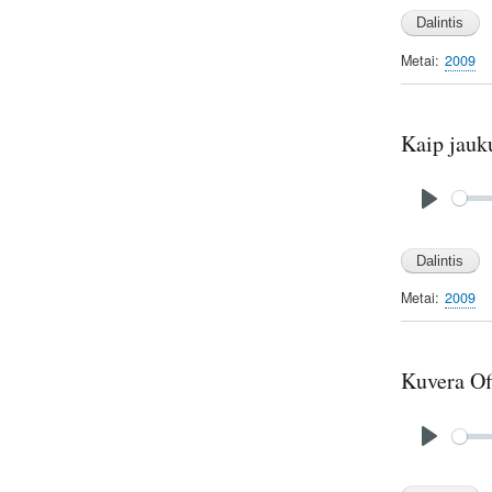
l
a
y
Metai
2009
Kaip jauk
Audio
file
P
l
a
y
Metai
2009
Kuvera Of
Audio
file
P
l