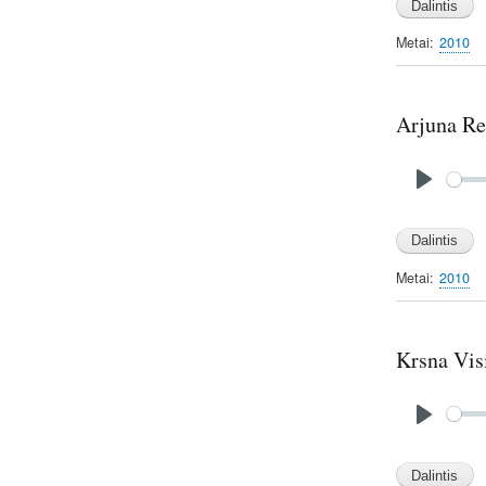
a
y
Metai
2010
Arjuna Re
Audio
file
P
l
a
y
Metai
2010
Krsna Vis
Audio
file
P
l
a