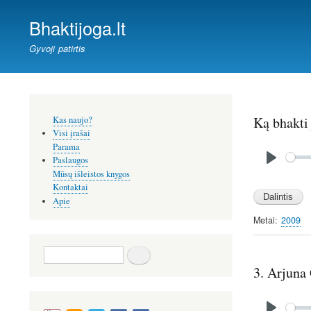
Bhaktijoga.lt
Gyvoji patirtis
Šoninis
Ką bhakti
Kas naujo?
meniu
Visi įrašai
Audio
Parama
file
Paslaugos
P
Mūsų išleistos knygos
l
Kontaktai
Apie
a
y
Metai
2009
Paieška
3. Arjuna
Audio
file