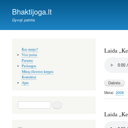
Bhaktijoga.lt
Gyvoji patirtis
Šoninis
Laida „Kel
Kas naujo?
meniu
Visi įrašai
Audio
Parama
file
Paslaugos
Mūsų išleistos knygos
Kontaktai
Apie
Metai
2009
Paieška
Laida „Kel
Audio