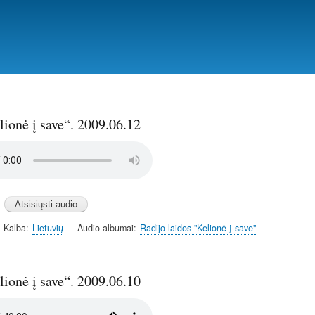
Pereiti
į
pagrindinį
turinį
ionė į save“. 2009.06.12
Kalba
Lietuvių
Audio albumai
Radijo laidos "Kelionė į save"
ionė į save“. 2009.06.10