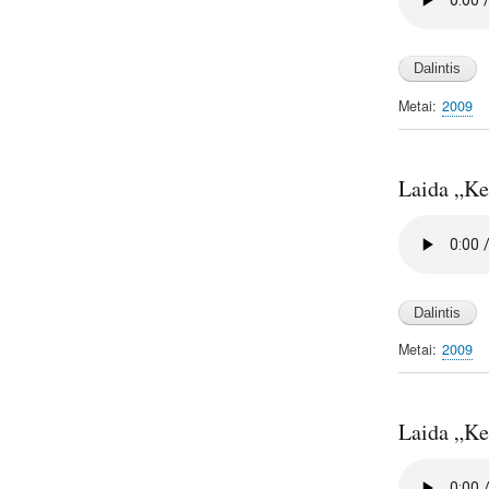
file
Metai
2009
Laida „Kel
Audio
file
Metai
2009
Laida „Kel
Audio
file