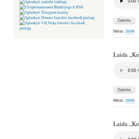
file
Metai
2009
Laida „Kel
Audio
file
Metai
2009
Laida „Kel
Audio