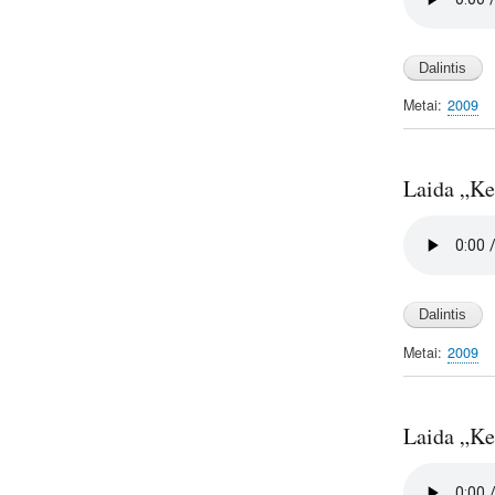
Metai
2009
Laida „Kel
Audio
file
Metai
2009
Laida „Kel
Audio
file