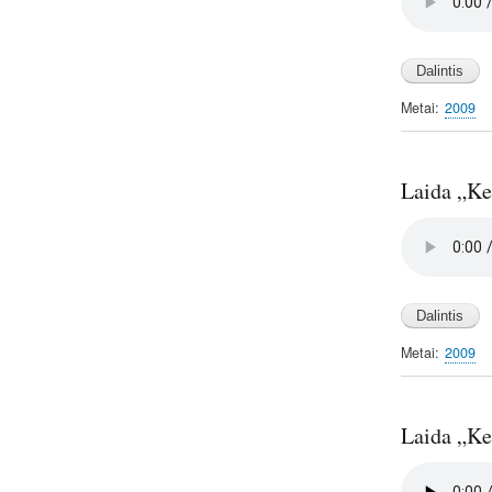
file
Metai
2009
Laida „Kel
Audio
file
Metai
2009
Laida „Kel
Audio