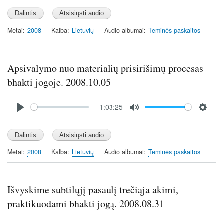
l
u
e
a
t
t
y
e
t
Metai
2008
Kalba
Lietuvių
Audio albumai
Teminės paskaitos
i
n
g
Apsivalymo nuo materialių prisirišimų procesas
s
bhakti jogoje. 2008.10.05
Audio
1:03:25
file
P
M
S
l
u
e
a
t
t
y
e
t
Metai
2008
Kalba
Lietuvių
Audio albumai
Teminės paskaitos
i
n
g
Išvyskime subtilųjį pasaulį trečiąja akimi,
s
praktikuodami bhakti jogą. 2008.08.31
Audio