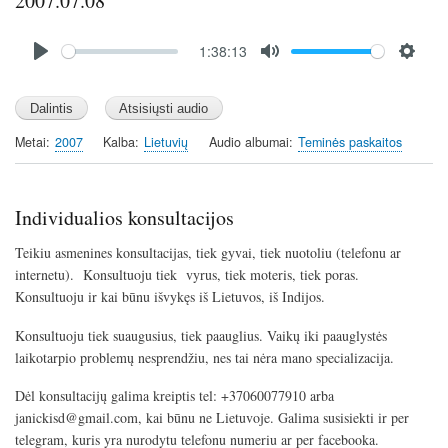
2007.07.08
Audio
1:38:13
file
P
M
S
l
u
e
a
t
t
y
e
t
Metai
2007
Kalba
Lietuvių
Audio albumai
Teminės paskaitos
i
n
g
Individualios konsultacijos
s
Teikiu asmenines konsultacijas, tiek gyvai, tiek nuotoliu (telefonu ar
internetu). Konsultuoju tiek vyrus, tiek moteris, tiek poras.
Konsultuoju ir kai būnu išvykęs iš Lietuvos, iš Indijos.
Konsultuoju tiek suaugusius, tiek paauglius. Vaikų iki paauglystės
laikotarpio problemų nesprendžiu, nes tai nėra mano specializacija.
Dėl konsultacijų galima kreiptis tel: +37060077910 arba
janickisd@gmail.com, kai būnu ne Lietuvoje. Galima susisiekti ir per
telegram, kuris yra nurodytu telefonu numeriu ar per facebooka.