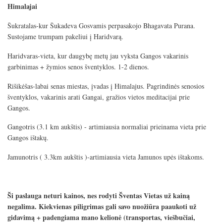
Himalajai
Šukratalas-kur Šukadeva Gosvamis perpasakojo Bhagavata Purana.
Sustojame trumpam pakeliui į Haridvarą.
Haridvaras-vieta, kur daugybę metų jau vyksta Gangos vakarinis
garbinimas + žymios senos šventyklos. 1-2 dienos.
Rišikėšas-labai senas miestas, įvadas į Himalajus. Pagrindinės senosios
šventyklos, vakarinis arati Gangai, gražios vietos meditacijai prie
Gangos.
Gangotris (3.1 km aukštis) - artimiausia normaliai prieinama vieta prie
Gangos ištakų.
Jamunotris ( 3.3km aukštis )-artimiausia vieta Jamunos upės ištakoms.
Ši paslauga neturi kainos, nes rodyti Šventas Vietas už kainą
negalima. Kiekvienas piligrimas gali savo nuožiūra paaukoti už
gidavimą + padengiama mano kelionė (transportas, viešbučiai,