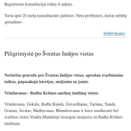
Registruotis konsultacijai reikia iš anksto.
Turiu apie 20 metų konsultacinės patirties. Nėra problemos, kuriai nebūtų
sprendimo .
apie
Skaityti daugiau
Indi
kons
Piligrimystė po Šventas Indijos vietas
Norinčius pravedu pro Šventas Indijos vietas, aprodau svarbiausias
taškus, papasakoju istorijas, susijusias su jomis.
Vrindavanas - Radha Krišnos amžinų žaidimų vietos:
Vrindavanas, Gokula, Radha Kunda, Govardhanas, Varšana, Nanda
Gramas, Javatas, Madhuvanas, Bhandiravanas ir kitos smulkesnės bet
svarbios vietos Vradža Mandaloje tiesiogiai susijusios su Radha Krišnos
žaidimais.