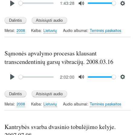
1:43:28
file
P
M
S
l
u
e
a
t
t
y
e
t
Metai
2008
Kalba
Lietuvių
Audio albumai
Teminės paskaitos
i
n
g
Sąmonės apvalymo procesas klausant
s
transcendentinių garsų vibracijų. 2008.03.16
Audio
2:02:00
file
P
M
S
l
u
e
a
t
t
y
e
t
Metai
2008
Kalba
Lietuvių
Audio albumai
Teminės paskaitos
i
n
g
Kantrybės svarba dvasinio tobulėjimo kelyje.
s