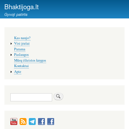
Pereiti
Bhaktijoga.lt
į
Gyvoji patirtis
pagrindinį
turinį
Šoninis
Kas naujo?
meniu
Visi įrašai
Parama
Paslaugos
Mūsų išleistos knygos
Kontaktai
Apie
Paieška