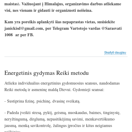
maistas). Važiuojant į Himalajus, organizavimo darbus atliekame
visi, nes vienam ir gidauti ir organizuoti neišeina.
Kam yra poreikis aplankyti šias nepaprastas vietas, susisiekite
janickisd@gmail.com, per Telegram Vartotojo vardas @Sarasvati
1008 ar per FB.
apie
Skaityti daugiau
Pili
po
Šve
Energetinis gydymas Reiki metodu
Indi
viet
Atlieku individualius energetinius gydomuosius seansus, naudodamas
Reiki metodą ir asmeninę maldą Dievui. Gydomieji seansai:
- Sustiprina fizinę, psichinę, dvasinę sveikatą.
- Padeda įveikti stresą, pyktį, geismą, nuoskaudas, baimes, tinginystę,
neryžtingumą, dirglumą, nepasitikėjimą savimi, menkavertiškumo
jausmą, menką savikontrolę, žalingus įpročius ir kitus neigiamus
reiškinius.