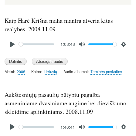
Kaip Harė Krišna maha mantra atveria kitas
realybes. 2008.11.09
Audio
1:08:48
file
P
M
S
l
u
e
a
t
t
y
e
t
Metai
2008
Kalba
Lietuvių
Audio albumai
Teminės paskaitos
i
n
g
Aukštesniųjų pasaulių būtybių pagalba
s
asmeniniame dvasiniame augime bei dieviškumo
skleidime aplinkiniams. 2008.11.09
Audio
1:46:41
file
P
M
S