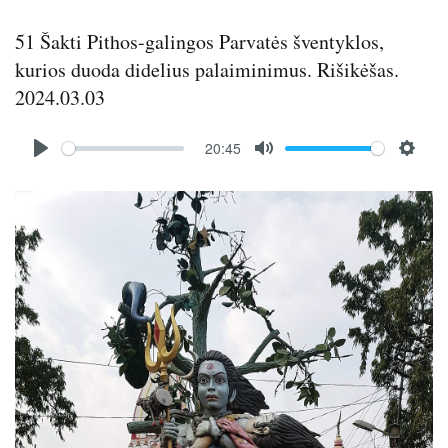
51 Šakti Pithos-galingos Parvatės šventyklos,
kurios duoda didelius palaiminimus. Rišikėšas.
2024.03.03
Audio
20:45
file
P
M
S
l
u
e
Image
a
t
t
y
e
t
i
n
g
s