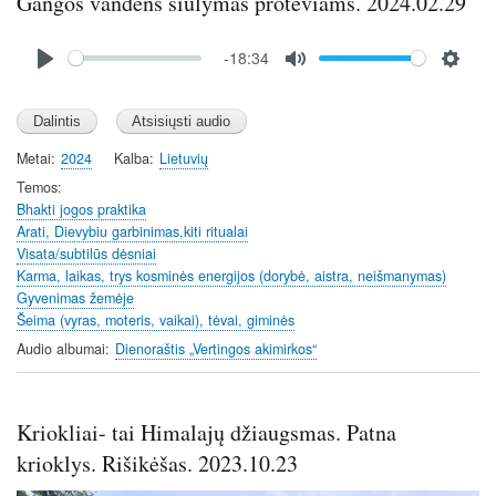
Gangos vandens siūlymas protėviams. 2024.02.29
Audio
-18:34
file
P
M
S
l
u
e
a
t
t
y
e
t
Metai
2024
Kalba
Lietuvių
i
Temos
n
Bhakti jogos praktika
Arati, Dievybiu garbinimas,kiti ritualai
g
Visata/subtilūs dėsniai
s
Karma, laikas, trys kosminės energijos (dorybė, aistra, neišmanymas)
Gyvenimas žemėje
Šeima (vyras, moteris, vaikai), tėvai, giminės
Audio albumai
Dienoraštis „Vertingos akimirkos“
Kriokliai- tai Himalajų džiaugsmas. Patna
krioklys. Rišikėšas. 2023.10.23