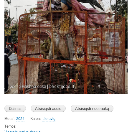
Metai
2024
Kalba
Lietuvių
Temos
Visata/subtilūs dėsniai