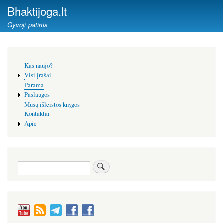
Pereiti
Bhaktijoga.lt
į
Gyvoji patirtis
pagrindinį
turinį
Šoninis
Kas naujo?
meniu
Visi įrašai
Parama
Paslaugos
Mūsų išleistos knygos
Kontaktai
Apie
Paieška