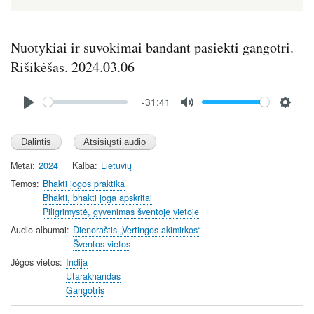
Nuotykiai ir suvokimai bandant pasiekti gangotri.
Rišikėšas. 2024.03.06
Audio
-31:41
file
P
M
S
l
u
e
a
t
t
y
e
t
Metai
2024
Kalba
Lietuvių
i
Temos
Bhakti jogos praktika
n
Bhakti, bhakti joga apskritai
Piligrimystė, gyvenimas šventoje vietoje
g
s
Audio albumai
Dienoraštis „Vertingos akimirkos“
Šventos vietos
Jėgos vietos
Indija
Utarakhandas
Gangotris