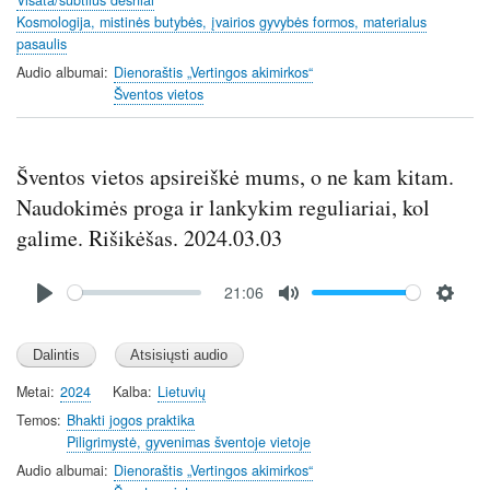
Kosmologija, mistinės butybės, įvairios gyvybės formos, materialus
pasaulis
Audio albumai
Dienoraštis „Vertingos akimirkos“
Šventos vietos
Šventos vietos apsireiškė mums, o ne kam kitam.
Naudokimės proga ir lankykim reguliariai, kol
galime. Rišikėšas. 2024.03.03
Audio
21:06
file
P
M
S
l
u
e
a
t
t
y
e
t
Metai
2024
Kalba
Lietuvių
i
Temos
Bhakti jogos praktika
n
Piligrimystė, gyvenimas šventoje vietoje
g
Audio albumai
Dienoraštis „Vertingos akimirkos“