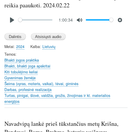
c
reikia paaukoti. 2024.02.22
r
Audio
e
1:00:34
file
e
P
M
S
n
l
u
e
a
t
t
y
e
t
Metai
2024
Kalba
Lietuvių
i
Temos
n
Bhakti jogos praktika
Bhakti, bhakti joga apskritai
g
Kiti tobulėjimo keliai
s
Gyvenimas žemėje
Šeima (vyras, moteris, vaikai), tėvai, giminės
Darbas, profesinė realizacija
Turtas, pinigai, šlovė, valdžia, grožis, žinojimas ir kt. materialios
energijos
Navadvipą lankė prieš tūkstančius metų Krišna,
Pandavai, Rama, Brahma, keturių vaišnavų