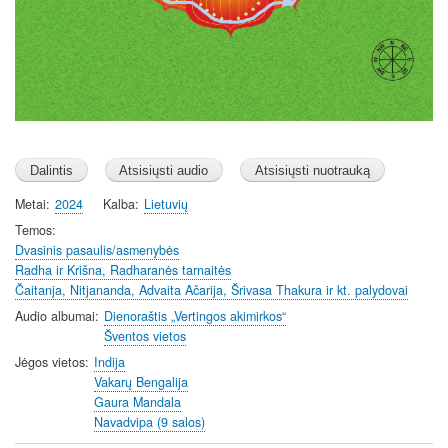
Metai
2024
Kalba
Lietuvių
Temos
Dvasinis pasaulis/asmenybės
Radha ir Krišna, Radharanės tarnaitės
Čaitanja, Nitjananda, Advaita Ačarija, Šrivasa Thakura ir kt. palydovai
Audio albumai
Dienoraštis „Vertingos akimirkos“
Šventos vietos
Jėgos vietos
Indija
Vakarų Bengalija
Gaura Mandala
Navadvipa (9 salos)