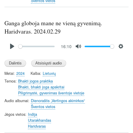
s
Šventos vietos
Ganga globoja mane ne vieną gyvenimą.
Haridvaras. 2024.02.29
Audio
16:10
file
P
M
S
l
u
e
a
t
t
y
e
t
Metai
2024
Kalba
Lietuvių
i
Temos
Bhakti jogos praktika
n
Bhakti, bhakti joga apskritai
Piligrimystė, gyvenimas šventoje vietoje
g
s
Audio albumai
Dienoraštis „Vertingos akimirkos“
Šventos vietos
Jėgos vietos
Indija
Utarakhandas
Haridvaras