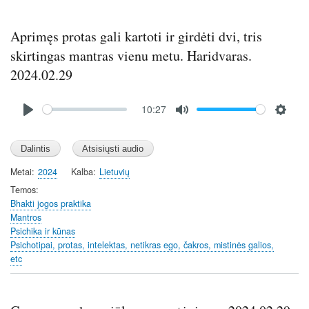
Aprimęs protas gali kartoti ir girdėti dvi, tris
skirtingas mantras vienu metu. Haridvaras.
2024.02.29
Audio
10:27
file
P
M
S
l
u
e
a
t
t
y
e
t
Metai
2024
Kalba
Lietuvių
i
Temos
n
Bhakti jogos praktika
Mantros
g
Psichika ir kūnas
s
Psichotipai, protas, intelektas, netikras ego, čakros, mistinės galios,
etc