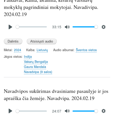
mokyklų pagrindiniai mokytojai. Navadivipa.
2024.02.19
Audio
33:15
file
P
M
S
l
u
e
a
t
t
y
e
t
Metai
2024
Kalba
Lietuvių
Audio albumai
Šventos vietos
i
Jėgos vietos
Indija
n
Vakarų Bengalija
Gaura Mandala
g
Navadvipa (9 salos)
s
Navadvipos sukūrimas dvasiniame pasaulyje ir jos
apraiška čia žemėje. Navadvipa. 2024.02.19
Audio
24:07
file