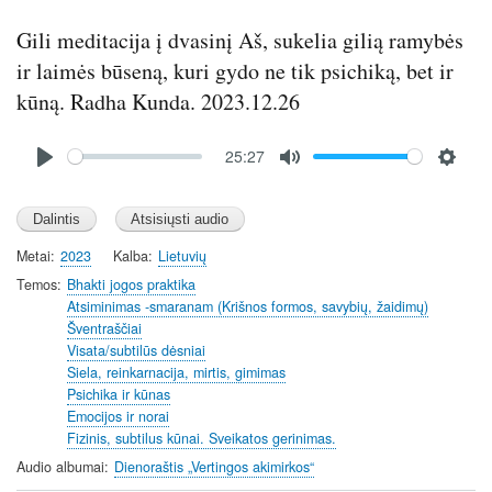
Gili meditacija į dvasinį Aš, sukelia gilią ramybės
ir laimės būseną, kuri gydo ne tik psichiką, bet ir
kūną. Radha Kunda. 2023.12.26
Audio
25:27
file
P
M
S
l
u
e
a
t
t
y
e
t
Metai
2023
Kalba
Lietuvių
i
Temos
Bhakti jogos praktika
n
Atsiminimas -smaranam (Krišnos formos, savybių, žaidimų)
Šventraščiai
g
Visata/subtilūs dėsniai
s
Siela, reinkarnacija, mirtis, gimimas
Psichika ir kūnas
Emocijos ir norai
Fizinis, subtilus kūnai. Sveikatos gerinimas.
Audio albumai
Dienoraštis „Vertingos akimirkos“