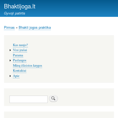
Pereiti
Bhaktijoga.lt
į
Gyvoji patirtis
pagrindinį
turinį
Pirmas
Bhakti jogos praktika
Kelias
Šoninis
Kas naujo?
meniu
Visi įrašai
Parama
Paslaugos
Mūsų išleistos knygos
Kontaktai
Apie
Paieška