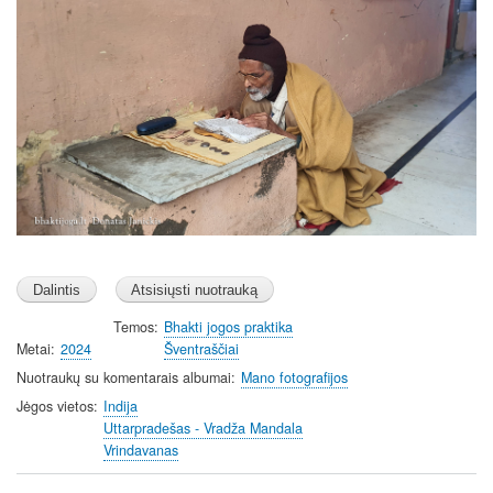
Temos
Bhakti jogos praktika
Metai
2024
Šventraščiai
Nuotraukų su komentarais albumai
Mano fotografijos
Jėgos vietos
Indija
Uttarpradešas - Vradža Mandala
Vrindavanas