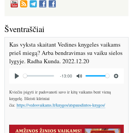
Šventraščiai
Kas vyksta skaitant Vedines knygeles vaikams
prieš miegą? Arba bendravimas su vaiku sielos
lygyje. Radha Kunda. 2022.12.20
Audio
-13:00
file
P
M
S
l
u
e
Kviečiu įsigyti ir padovanoti savo ir kitų vaikams bent vieną
a
t
t
knygelę. Išleisti kūriniai
y
e
t
čia:
https://vedosvaikams.lt/knygos/atspausdintos-knygos/
i
n
g
Image
s