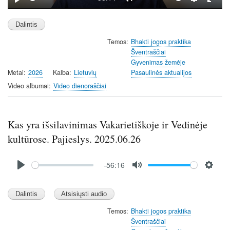
P
M
S
E
l
u
e
n
a
t
t
t
Temos
Bhakti jogos praktika
y
e
t
e
Šventraščiai
i
r
Gyvenimas žemėje
n
f
Metai
2026
Kalba
Lietuvių
Pasaulinės aktualijos
g
u
Video albumai
Video dienoraščiai
s
l
l
s
Kas yra išsilavinimas Vakarietiškoje ir Vedinėje
c
kultūrose. Pajieslys. 2025.06.26
r
e
Audio
e
-56:16
file
n
P
M
S
l
u
e
a
t
t
y
e
t
Temos
Bhakti jogos praktika
Šventraščiai
i