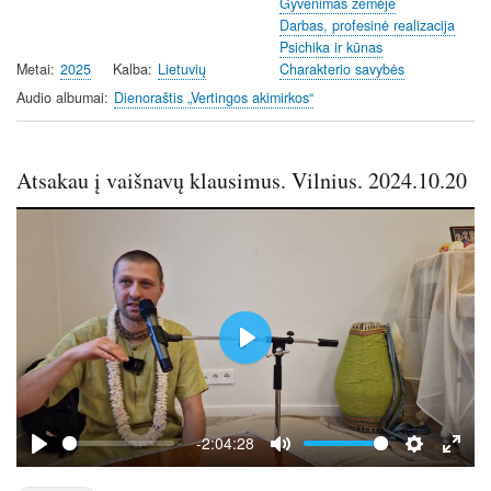
Gyvenimas žemėje
n
Darbas, profesinė realizacija
g
Psichika ir kūnas
s
Metai
2025
Kalba
Lietuvių
Charakterio savybės
Audio albumai
Dienoraštis „Vertingos akimirkos“
Atsakau į vaišnavų klausimus. Vilnius. 2024.10.20
P
l
a
y
-2:04:28
P
M
S
E
l
u
e
n