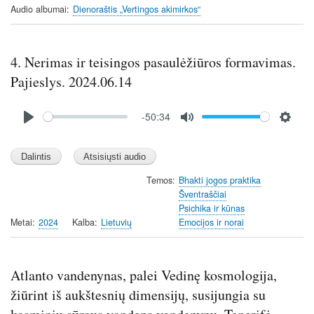
Audio albumai
Dienoraštis „Vertingos akimirkos“
g
s
4. Nerimas ir teisingos pasaulėžiūros formavimas.
Pajieslys. 2024.06.14
Audio
-50:34
file
P
M
S
l
u
e
a
t
t
y
e
t
Temos
Bhakti jogos praktika
Šventraščiai
i
Psichika ir kūnas
n
Metai
2024
Kalba
Lietuvių
Emocijos ir norai
g
s
Atlanto vandenynas, palei Vedinę kosmologija,
žiūrint iš aukštesnių dimensijų, susijungia su