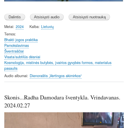
Metai
2024
Kalba
Lietuvių
Temos
Bhakti jogos praktika
Pamokslavimas
Šventraščiai
Visata/subtilūs dėsniai
Kosmologija, mistinės butybės, įvairios gyvybės formos, materialus
pasaulis
Audio albumai
Dienoraštis „Vertingos akimirkos“
Skonis...Radha Damodara šventykla. Vrindavanas.
2024.02.27
Image