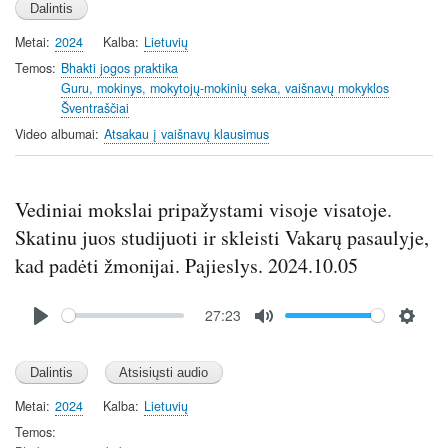
a
t
t
t
Metai
2024
Kalba
Lietuvių
y
e
t
e
i
r
Temos
Bhakti jogos praktika
Guru, mokinys, mokytojų-mokinių seka, vaišnavų mokyklos
n
f
Šventraščiai
g
u
Video albumai
Atsakau į vaišnavų klausimus
s
l
l
s
Vediniai mokslai pripažystami visoje visatoje.
c
r
Skatinu juos studijuoti ir skleisti Vakarų pasaulyje,
e
kad padėti žmonijai. Pajieslys. 2024.10.05
e
n
Audio
27:23
file
P
M
S
l
u
e
a
t
t
y
e
t
Metai
2024
Kalba
Lietuvių
i
Temos