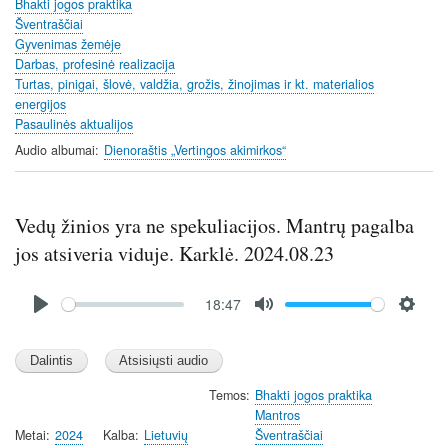
n
Bhakti jogos praktika
Šventraščiai
g
Gyvenimas žemėje
s
Darbas, profesinė realizacija
Turtas, pinigai, šlovė, valdžia, grožis, žinojimas ir kt. materialios
energijos
Pasaulinės aktualijos
Audio albumai
Dienoraštis „Vertingos akimirkos“
Vedų žinios yra ne spekuliacijos. Mantrų pagalba
jos atsiveria viduje. Karklė. 2024.08.23
Audio
18:47
file
P
M
S
l
u
e
a
t
t
y
e
t
Temos
Bhakti jogos praktika
Mantros
i
Metai
2024
Kalba
Lietuvių
Šventraščiai
n