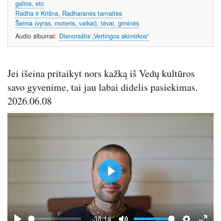
galios, etc
Radha ir Krišna, Radharanės tarnaitės
Šeima (vyras, moteris, vaikai), tėvai, giminės
Audio albumai
Dienoraštis „Vertingos akimirkos“
Jei išeina pritaikyt nors kažką iš Vedų kultūros
savo gyvenime, tai jau labai didelis pasiekimas.
2026.06.08
P
l
a
y
-38:14