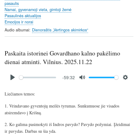
pasaulis
g
Namai, gyvenamoji vieta, gimtoji žemė
s
Pasaulinės aktualijos
Emocijos ir norai
Audio albumai
Dienoraštis „Vertingos akimirkos“
Paskaita istorinei Govardhano kalno pakėlimo
dienai atminti. Vilnius. 2025.11.22
Audio
-59:32
file
P
M
S
l
u
e
Liečiamos temos:
a
t
t
y
e
t
1. Vrindavano gyventojų meilės tyrumas. Sunkumuose jie visados
i
atsiremdavo į Krišną.
n
2. Ko galima pasimokyti iš Indros pavydo? Pavydo požymiai. Įžeidimai
g
ir pavydas. Darbas su šia yda.
s