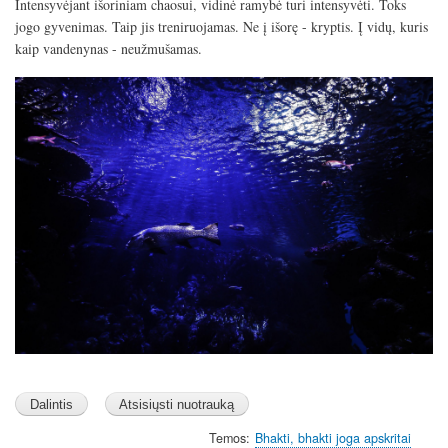
Intensyvėjant išoriniam chaosui, vidinė ramybė turi intensyvėti. Toks
jogo gyvenimas. Taip jis treniruojamas. Ne į išorę - kryptis. Į vidų, kuris
kaip vandenynas - neužmušamas.
Image
Temos
Bhakti, bhakti joga apskritai