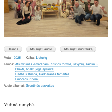
Metai
2025
Kalba
Lietuvių
Temos
Atsiminimas -smaranam (Krišnos formos, savybių, žaidimų)
Bhakti, bhakti joga apskritai
Radha ir Krišna, Radharanės tarnaitės
Emocijos ir norai
Audio albumai
Šventinės paskaitos
Vidinė ramybė.