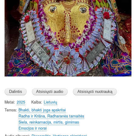
Metai
2025
Kalba
Lietuvių
Temos
Bhakti, bhakti joga apskritai
Radha ir Krišna, Radharanės tarnaitės
Siela, reinkarnacija, mirtis, gimimas
Emocijos ir norai
Audio albumai
Dienoraštis „Vertingos akimirkos“