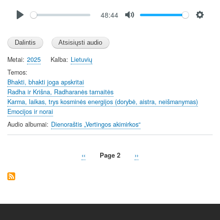
Audio
48:44
file
P
M
S
l
u
e
a
t
t
y
e
t
Metai
2025
Kalba
Lietuvių
i
Temos
n
Bhakti, bhakti joga apskritai
Radha ir Krišna, Radharanės tarnaitės
g
Karma, laikas, trys kosminės energijos (dorybė, aistra, neišmanymas)
s
Emocijos ir norai
Audio albumai
Dienoraštis „Vertingos akimirkos“
Previous
‹‹
Page 2
Next
››
Pagination
page
page