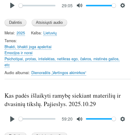
Audio
29:05
file
P
M
S
l
u
e
a
t
t
y
e
t
Metai
2025
Kalba
Lietuvių
i
Temos
n
Bhakti, bhakti joga apskritai
Emocijos ir norai
g
Psichotipai, protas, intelektas, netikras ego, čakros, mistinės galios,
s
etc
Audio albumai
Dienoraštis „Vertingos akimirkos“
Kas padės išlaikyti ramybę siekiant materilių ir
dvasinių tikslų. Pajieslys. 2025.10.29
Audio
59:20
file
P
M
S
l
u
e