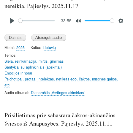
nereikia. Pajieslys. 2025.11.17
Audio
33:55
file
P
M
S
l
u
e
a
t
t
y
e
t
Metai
2025
Kalba
Lietuvių
i
Temos
n
Siela, reinkarnacija, mirtis, gimimas
Santykiai su aplinkiniais (apskritai)
g
Emocijos ir norai
s
Psichotipai, protas, intelektas, netikras ego, čakros, mistinės galios,
etc
Audio albumai
Dienoraštis „Vertingos akimirkos“
Prisilietimas prie sahasrara čakros-akinančios
šviesos iš Anapusybės. Pajieslys. 2025.11.11