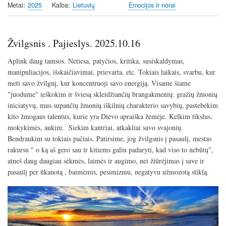
Metai
2025
Kalba
Lietuvių
Emocijos ir norai
Žvilgsnis . Pajieslys. 2025.10.16
Aplink daug tamsos. Netiesa, patyčios, kritika, susiskaldymas,
manipuliacijos, išskaičiavimai, prievarta, etc. Tokiais laikais, svarbu, kur
meti savo žvilgnį, kur koncentruoji savo energiją. Visame šiame
"juodume" ieškokim ir šviesą skleidžiančių brangakmenių: gražių žmonių
iniciatyvų, mus supančių žmonių iškilnių charakterio savybių, pastebėkim
kito žmogaus talentus, kurie yra Dievo apraiška žemėje. Kelkim tikslus,
mokykimės, aukim. Siekim kantriai, atkakliai savo svajonių.
Bendraukim su tokiais pačiais. Patirsime, jog žvilgsnis į pasaulį, mestas
rakursu " o ką aš gero sau ir kitiems galiu padaryti, kad viso to nebūtų",
atneš daug daugiau sėkmės, laimės ir augimo, nei žiūrėjimas į save ir
pasaulį per ūkanotą , baimėmis, pesimizmu, negatyvu užmozotą stiklą.
Image