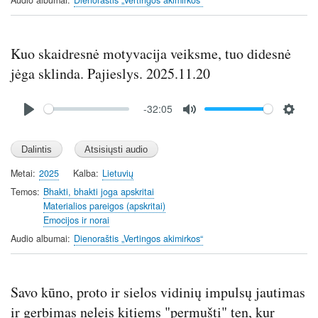
Kuo skaidresnė motyvacija veiksme, tuo didesnė
jėga sklinda. Pajieslys. 2025.11.20
Audio
-32:05
file
P
M
S
l
u
e
a
t
t
y
e
t
Metai
2025
Kalba
Lietuvių
i
Temos
Bhakti, bhakti joga apskritai
n
Materialios pareigos (apskritai)
Emocijos ir norai
g
s
Audio albumai
Dienoraštis „Vertingos akimirkos“
Savo kūno, proto ir sielos vidinių impulsų jautimas
ir gerbimas neleis kitiems "permušti" ten, kur