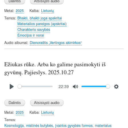
a
t
t
y
e
t
Metai
2025
Kalba
Lietuvių
i
Temos
Bhakti, bhakti joga apskritai
n
Materialios pareigos (apskritai)
Charakterio savybės
g
Emocijos ir norai
s
Audio albumai
Dienoraštis „Vertingos akimirkos“
Ežiukas rūke. Arba ko galime pasimokyti iš
gyvūnų. Pajieslys. 2025.10.27
Audio
22:39
file
P
M
S
l
u
e
a
t
t
y
e
t
Metai
2025
Kalba
Lietuvių
i
Temos
n
Kosmologija, mistinės butybės, įvairios gyvybės formos, materialus