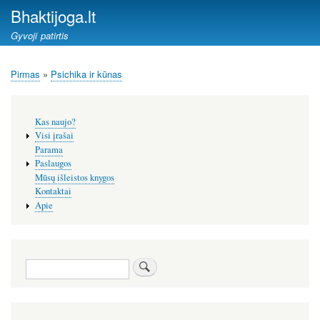
Pereiti
Bhaktijoga.lt
į
Gyvoji patirtis
pagrindinį
turinį
Pirmas
Psichika ir kūnas
Kelias
Šoninis
Kas naujo?
meniu
Visi įrašai
Parama
Paslaugos
Mūsų išleistos knygos
Kontaktai
Apie
Paieška