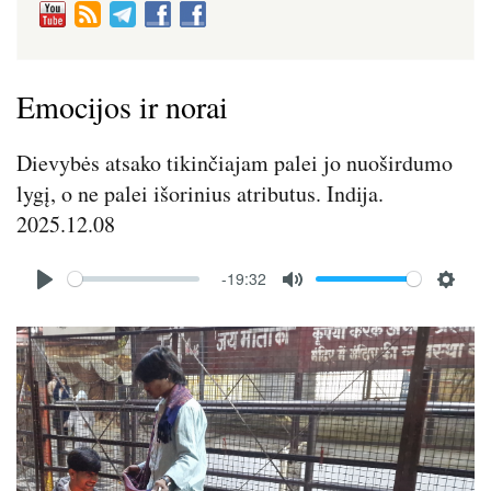
Emocijos ir norai
Dievybės atsako tikinčiajam palei jo nuoširdumo
lygį, o ne palei išorinius atributus. Indija.
2025.12.08
Audio
-19:32
file
P
M
S
l
u
e
Image
a
t
t
y
e
t
i
n
g
s