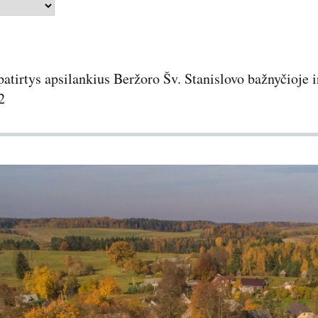
atirtys apsilankius Beržoro Šv. Stanislovo bažnyčioje 
2