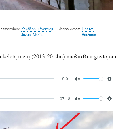
 asmenybės
Krikščionių šventieji
Jėgos vietos
Lietuva
Jėzus, Marija
Beržoras
ten keletą metų (2013-2014m) nuoširdžiai giedojom
19:01
M
S
u
e
t
t
07:18
M
S
e
t
u
e
i
t
t
n
e
t
g