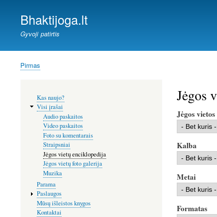
Bhaktijoga.lt
Gyvoji patirtis
Pirmas
Kelias
Jėgos v
Šoninis
Kas naujo?
meniu
Visi įrašai
Jėgos vietos
Audio paskaitos
Video paskaitos
Foto su komentarais
Kalba
Straipsniai
Jėgos vietų enciklopedija
Jėgos vietų foto galerija
Muzika
Metai
Parama
Paslaugos
Mūsų išleistos knygos
Formatas
Kontaktai