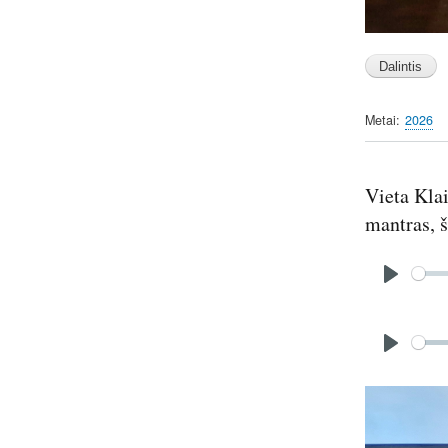
Metai
2026
Vieta Klai
mantras, š
Audio
file
P
l
Audio
a
file
P
y
l
Image
a
y