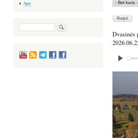
Apie
Paieška
Dvasinės p
2026.06.2
Audio
file
P
l
Image
a
y