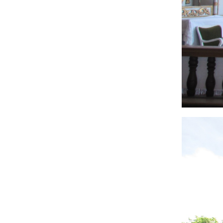
Image