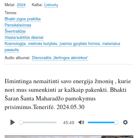
Metai
2024
Kalba
Lietuvių
Temos
Bhakti jogos praktika
Pamokslavimas
Šventraščiai
Visata/subtilūs dėsniai
Kosmologija, mistinės butybės, įvairios gyvybės formos, materialus
pasaulis
Audio albumai
Dienoraštis „Vertingos akimirkos“
Išmintinga nemaitinti savo energija žmonių , kurie
nori mus sumenkinti ar kažkaip pakenkti. Bhakti
Šaran Šanta Maharadžo pamokymus
prisiminus.Tenerifė. 2024.05.30
Audio
45:49
file
P
M
S
l
u
e