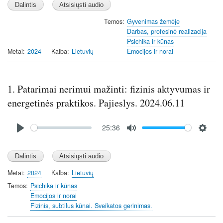
a
t
t
y
e
t
Temos
Gyvenimas žemėje
Darbas, profesinė realizacija
i
Psichika ir kūnas
n
Metai
2024
Kalba
Lietuvių
Emocijos ir norai
g
s
1. Patarimai nerimui mažinti: fizinis aktyvumas ir
energetinės praktikos. Pajieslys. 2024.06.11
Audio
25:36
file
P
M
S
l
u
e
a
t
t
y
e
t
Metai
2024
Kalba
Lietuvių
i
Temos
Psichika ir kūnas
n
Emocijos ir norai
Fizinis, subtilus kūnai. Sveikatos gerinimas.
g
s