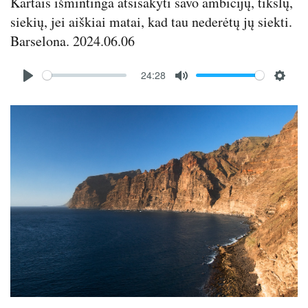
Kartais išmintinga atsisakyti savo ambicijų, tikslų,
siekių, jei aiškiai matai, kad tau nederėtų jų siekti.
Barselona. 2024.06.06
Audio
24:28
file
P
M
S
l
u
e
Image
a
t
t
y
e
t
i
n
g
s