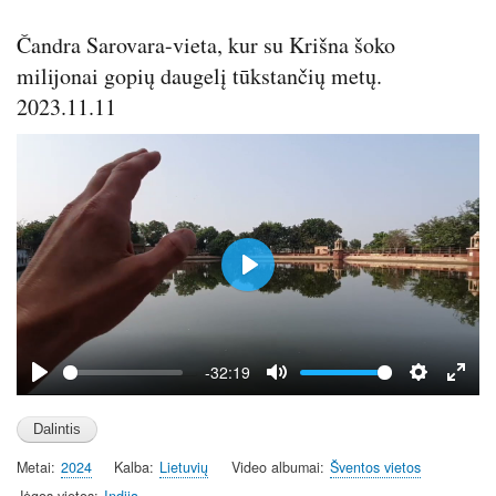
Čandra Sarovara-vieta, kur su Krišna šoko
milijonai gopių daugelį tūkstančių metų.
2023.11.11
P
l
a
y
-32:19
P
M
S
E
l
u
e
n
a
t
t
t
Metai
2024
Kalba
Lietuvių
Video albumai
Šventos vietos
y
e
t
e
Jėgos vietos
Indija