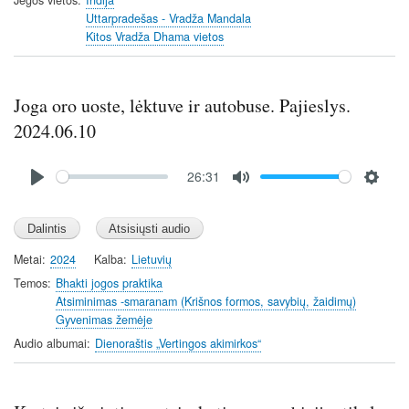
i
r
Uttarpradešas - Vradža Mandala
n
f
Kitos Vradža Dhama vietos
g
u
s
l
l
Joga oro uoste, lėktuve ir autobuse. Pajieslys.
s
c
2024.06.10
r
Audio
e
26:31
file
e
P
M
S
n
l
u
e
a
t
t
y
e
t
Metai
2024
Kalba
Lietuvių
i
Temos
Bhakti jogos praktika
n
Atsiminimas -smaranam (Krišnos formos, savybių, žaidimų)
Gyvenimas žemėje
g
s
Audio albumai
Dienoraštis „Vertingos akimirkos“