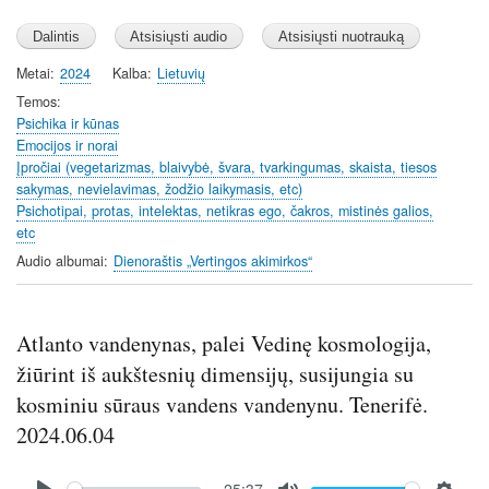
Metai
2024
Kalba
Lietuvių
Temos
Psichika ir kūnas
Emocijos ir norai
Įpročiai (vegetarizmas, blaivybė, švara, tvarkingumas, skaista, tiesos
sakymas, nevielavimas, žodžio laikymasis, etc)
Psichotipai, protas, intelektas, netikras ego, čakros, mistinės galios,
etc
Audio albumai
Dienoraštis „Vertingos akimirkos“
Atlanto vandenynas, palei Vedinę kosmologija,
žiūrint iš aukštesnių dimensijų, susijungia su
kosminiu sūraus vandens vandenynu. Tenerifė.
2024.06.04
Audio