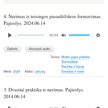
4. Nerimas ir teisingos pasaulėžiūros formavimas.
Pajieslys. 2024.06.14
Audio
50:34
file
P
M
S
l
u
e
a
t
t
y
e
t
Temos
Bhakti jogos praktika
Šventraščiai
i
Psichika ir kūnas
n
Metai
2024
Kalba
Lietuvių
Emocijos ir norai
g
s
3. Dvasinė praktika ir nerimas. Pajieslys.
2014.06.14
Audio