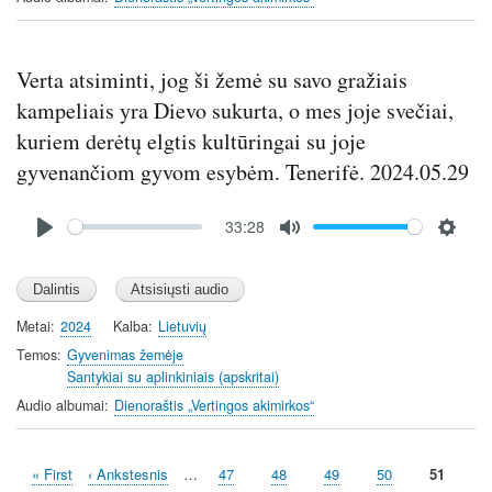
c
r
e
Verta atsiminti, jog ši žemė su savo gražiais
e
kampeliais yra Dievo sukurta, o mes joje svečiai,
n
kuriem derėtų elgtis kultūringai su joje
gyvenančiom gyvom esybėm. Tenerifė. 2024.05.29
Audio
33:28
file
P
M
S
l
u
e
a
t
t
y
e
t
Metai
2024
Kalba
Lietuvių
i
Temos
Gyvenimas žemėje
n
Santykiai su aplinkiniais (apskritai)
g
Audio albumai
Dienoraštis „Vertingos akimirkos“
s
First
« First
Previous
‹ Ankstesnis
…
Page
47
Page
48
Page
49
Page
50
Current
51
Pagination