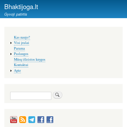
Pereiti
Bhaktijoga.lt
į
Gyvoji patirtis
pagrindinį
turinį
Šoninis
Kas naujo?
meniu
Visi įrašai
Parama
Paslaugos
Mūsų išleistos knygos
Kontaktai
Apie
Paieška