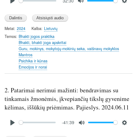
32:30
file
P
M
S
l
u
e
a
t
t
y
e
t
Metai
2024
Kalba
Lietuvių
i
Temos
Bhakti jogos praktika
n
Bhakti, bhakti joga apskritai
Guru, mokinys, mokytojų-mokinių seka, vaišnavų mokyklos
g
Mantros
s
Psichika ir kūnas
Emocijos ir norai
2. Patarimai nerimui mažinti: bendravimas su
tinkamais žmonėmis, įkvepiančių tikslų gyvenime
kėlimas, iššūkių priėmimas. Pajieslys. 2024.06.11
Audio
-41:39
file
P
M
S
l
u
e