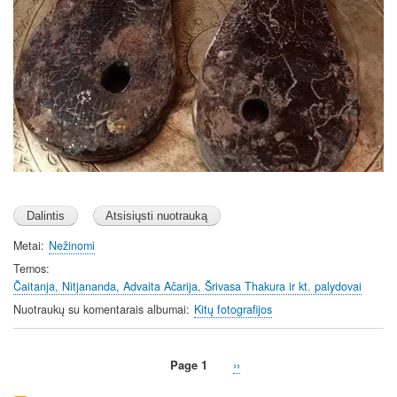
Metai
Nežinomi
Temos
Čaitanja, Nitjananda, Advaita Ačarija, Šrivasa Thakura ir kt. palydovai
Nuotraukų su komentarais albumai
Kitų fotografijos
Page 1
Next
››
Pagination
page