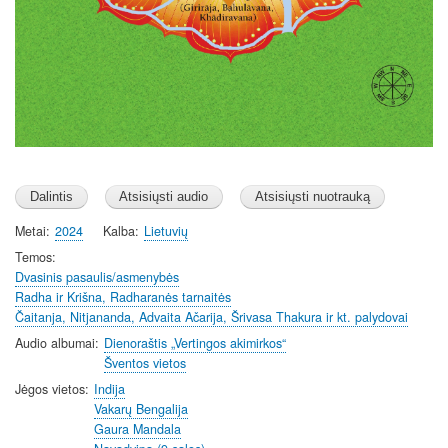
Metai
2024
Kalba
Lietuvių
Temos
Dvasinis pasaulis/asmenybės
Radha ir Krišna, Radharanės tarnaitės
Čaitanja, Nitjananda, Advaita Ačarija, Šrivasa Thakura ir kt. palydovai
Audio albumai
Dienoraštis „Vertingos akimirkos“
Šventos vietos
Jėgos vietos
Indija
Vakarų Bengalija
Gaura Mandala