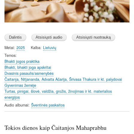
Metai
2025
Kalba
Lietuvių
Temos
Bhakti jogos praktika
Bhakti, bhakti joga apskritai
Dvasinis pasaulis/asmenybės
Čaitanja, Nitjananda, Advaita Ačarija, Šrivasa Thakura ir kt. palydovai
Gyvenimas žemėje
Turtas, pinigai, šlovė, valdžia, grožis, žinojimas ir kt. materialios
energijos
Audio albumai
Šventinės paskaitos
Tokios dienos kaip Čaitanjos Mahaprabhu