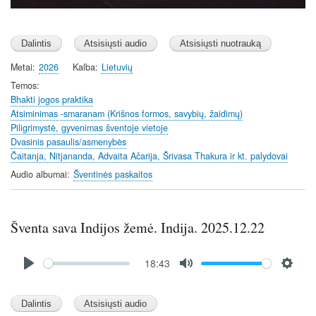
Metai
2026
Kalba
Lietuvių
Temos
Bhakti jogos praktika
Atsiminimas -smaranam (Krišnos formos, savybių, žaidimų)
Piligrimystė, gyvenimas šventoje vietoje
Dvasinis pasaulis/asmenybės
Čaitanja, Nitjananda, Advaita Ačarija, Šrivasa Thakura ir kt. palydovai
Audio albumai
Šventinės paskaitos
Šventa sava Indijos žemė. Indija. 2025.12.22
Audio
18:43
file
P
M
S
l
u
e
a
t
t