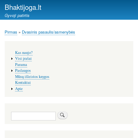
Pereiti
Bhaktijoga.lt
į
Gyvoji patirtis
pagrindinį
turinį
Pirmas
Dvasinis pasaulis/asmenybės
Kelias
Šoninis
Kas naujo?
meniu
Visi įrašai
Parama
Paslaugos
Mūsų išleistos knygos
Kontaktai
Apie
Paieška