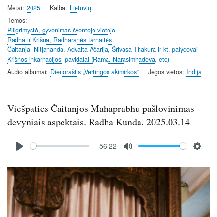
y
e
t
Metai
2025
Kalba
Lietuvių
i
Temos
n
Piligrimystė, gyvenimas šventoje vietoje
Radha ir Krišna, Radharanės tarnaitės
g
Čaitanja, Nitjananda, Advaita Ačarija, Šrivasa Thakura ir kt. palydovai
s
Krišnos inkarnacijos, pavidalai (Rama, Narasimhadeva, etc)
Audio albumai
Dienoraštis „Vertingos akimirkos“
Jėgos vietos
Indija
Viešpaties Čaitanjos Mahaprabhu pašlovinimas
devyniais aspektais. Radha Kunda. 2025.03.14
Audio
56:22
file
P
M
S
l
u
e
Image
a
t
t
y
e
t
i
n