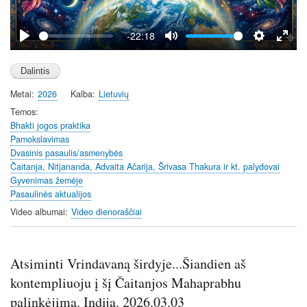
a
y
-22:18
P
M
S
E
l
u
e
n
a
t
t
t
Metai
2026
Kalba
Lietuvių
y
e
t
e
i
r
Temos
Bhakti jogos praktika
n
f
Pamokslavimas
g
u
Dvasinis pasaulis/asmenybės
s
l
Čaitanja, Nitjananda, Advaita Ačarija, Šrivasa Thakura ir kt. palydovai
l
Gyvenimas žemėje
s
Pasaulinės aktualijos
c
Video albumai
Video dienoraščiai
r
e
e
Atsiminti Vrindavaną širdyje...Šiandien aš
n
kontempliuoju į šį Čaitanjos Mahaprabhu
palinkėjimą. Indija. 2026.03.03