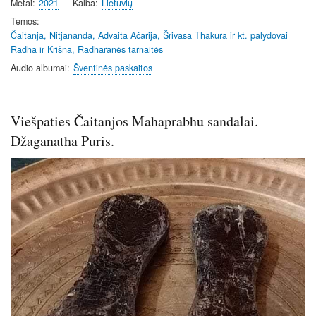
y
e
t
Metai
2021
Kalba
Lietuvių
i
Temos
n
Čaitanja, Nitjananda, Advaita Ačarija, Šrivasa Thakura ir kt. palydovai
Radha ir Krišna, Radharanės tarnaitės
g
s
Audio albumai
Šventinės paskaitos
Viešpaties Čaitanjos Mahaprabhu sandalai.
Džaganatha Puris.
Image