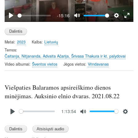
a
y
-15:16
P
M
S
E
l
u
e
n
a
t
t
t
Metai
2023
Kalba
Lietuvių
y
e
t
e
i
r
Temos
Čaitanja, Nitjananda, Advaita Ačarija, Šrivasa Thakura ir kt. palydovai
n
f
g
u
Video albumai
Šventos vietos
Jėgos vietos
Vrindavanas
s
l
l
s
Viešpaties Balaramos apsireiškimo dienos
c
minėjimas. Auksinio elnio dvaras. 2021.08.22
r
e
Audio
1:13:54
file
e
P
M
S
n
l
u
e
a
t
t