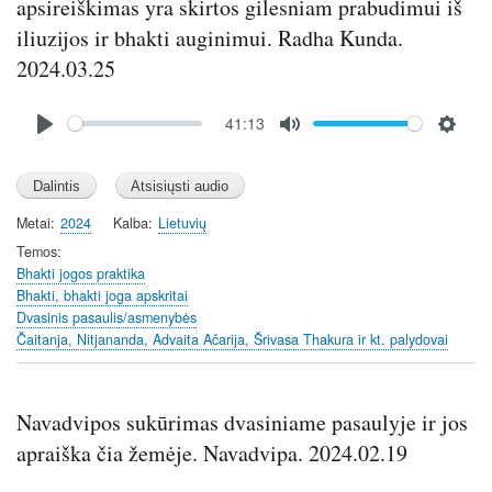
apsireiškimas yra skirtos gilesniam prabudimui iš
iliuzijos ir bhakti auginimui. Radha Kunda.
2024.03.25
Audio
41:13
file
P
M
S
l
u
e
a
t
t
y
e
t
Metai
2024
Kalba
Lietuvių
i
Temos
n
Bhakti jogos praktika
Bhakti, bhakti joga apskritai
g
Dvasinis pasaulis/asmenybės
s
Čaitanja, Nitjananda, Advaita Ačarija, Šrivasa Thakura ir kt. palydovai
Navadvipos sukūrimas dvasiniame pasaulyje ir jos
apraiška čia žemėje. Navadvipa. 2024.02.19
Audio