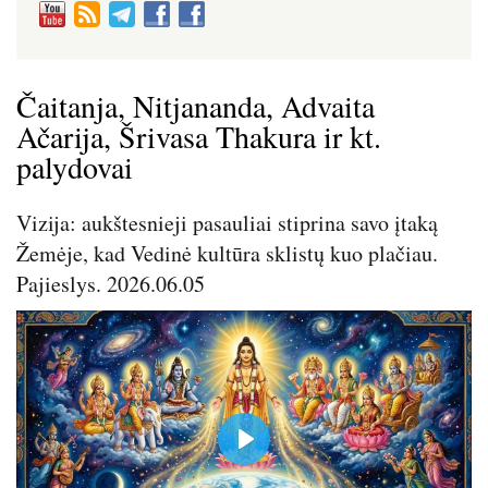
Čaitanja, Nitjananda, Advaita
Ačarija, Šrivasa Thakura ir kt.
palydovai
Vizija: aukštesnieji pasauliai stiprina savo įtaką
Žemėje, kad Vedinė kultūra sklistų kuo plačiau.
Pajieslys. 2026.06.05
P
l