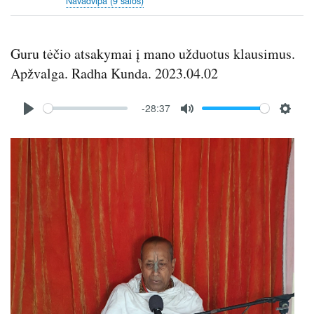
Navadvipa (9 salos)
Guru tėčio atsakymai į mano užduotus klausimus.
Apžvalga. Radha Kunda. 2023.04.02
Audio
-28:37
file
P
M
S
l
u
e
Image
a
t
t
y
e
t
i
n
g
s