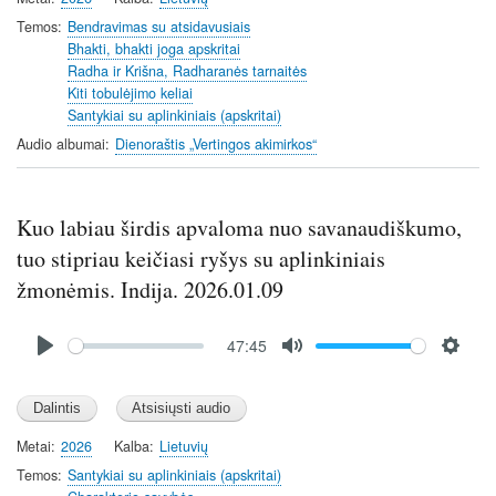
i
Temos
Bendravimas su atsidavusiais
n
Bhakti, bhakti joga apskritai
Radha ir Krišna, Radharanės tarnaitės
g
Kiti tobulėjimo keliai
s
Santykiai su aplinkiniais (apskritai)
Audio albumai
Dienoraštis „Vertingos akimirkos“
Kuo labiau širdis apvaloma nuo savanaudiškumo,
tuo stipriau keičiasi ryšys su aplinkiniais
žmonėmis. Indija. 2026.01.09
Audio
47:45
file
P
M
S
l
u
e
a
t
t
y
e
t
Metai
2026
Kalba
Lietuvių
i
Temos
Santykiai su aplinkiniais (apskritai)
n