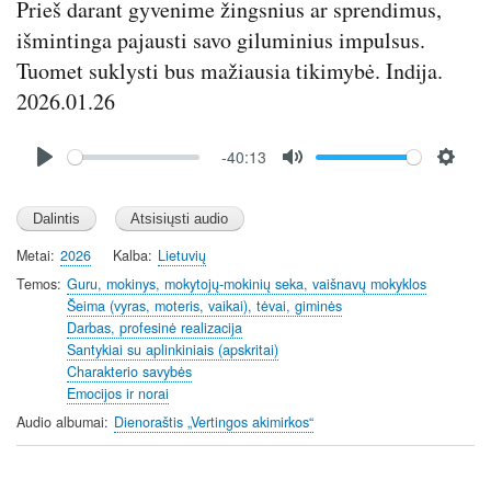
Prieš darant gyvenime žingsnius ar sprendimus,
išmintinga pajausti savo giluminius impulsus.
Tuomet suklysti bus mažiausia tikimybė. Indija.
2026.01.26
Audio
-40:13
file
P
M
S
l
u
e
a
t
t
y
e
t
Metai
2026
Kalba
Lietuvių
i
Temos
Guru, mokinys, mokytojų-mokinių seka, vaišnavų mokyklos
n
Šeima (vyras, moteris, vaikai), tėvai, giminės
Darbas, profesinė realizacija
g
Santykiai su aplinkiniais (apskritai)
s
Charakterio savybės
Emocijos ir norai
Audio albumai
Dienoraštis „Vertingos akimirkos“