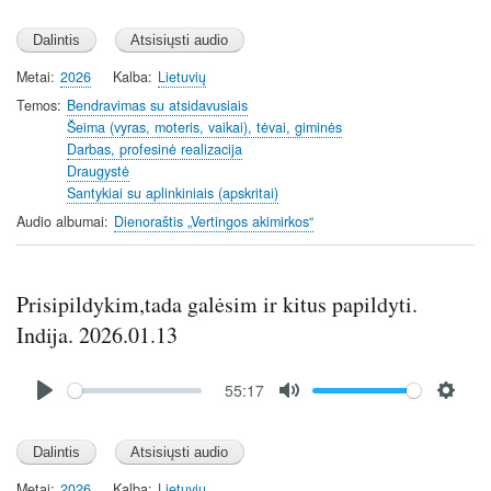
l
u
e
a
t
t
y
e
t
Metai
2026
Kalba
Lietuvių
i
Temos
Bendravimas su atsidavusiais
n
Šeima (vyras, moteris, vaikai), tėvai, giminės
Darbas, profesinė realizacija
g
Draugystė
s
Santykiai su aplinkiniais (apskritai)
Audio albumai
Dienoraštis „Vertingos akimirkos“
Prisipildykim,tada galėsim ir kitus papildyti.
Indija. 2026.01.13
Audio
55:17
file
P
M
S
l
u
e
a
t
t
y
e
t
Metai
2026
Kalba
Lietuvių