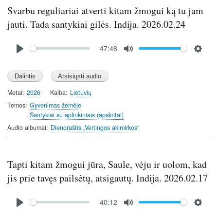
Svarbu reguliariai atverti kitam žmogui ką tu jam
jauti. Tada santykiai gilės. Indija. 2026.02.24
Audio
47:48
file
P
M
S
l
u
e
a
t
t
y
e
t
Metai
2026
Kalba
Lietuvių
i
Temos
Gyvenimas žemėje
n
Santykiai su aplinkiniais (apskritai)
g
Audio albumai
Dienoraštis „Vertingos akimirkos“
s
Tapti kitam žmogui jūra, Saule, vėju ir uolom, kad
jis prie tavęs pailsėtų, atsigautų. Indija. 2026.02.17
Audio
40:12
file
P
M
S