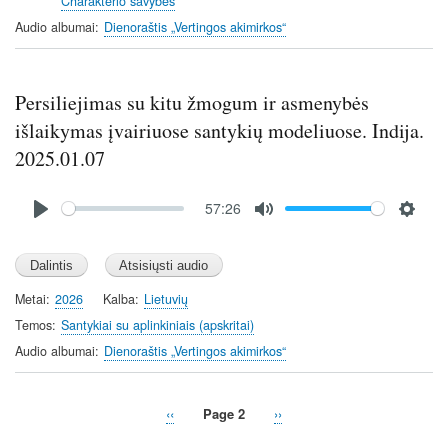
Charakterio savybės
g
Audio albumai
Dienoraštis „Vertingos akimirkos“
s
Persiliejimas su kitu žmogum ir asmenybės
išlaikymas įvairiuose santykių modeliuose. Indija.
2025.01.07
Audio
57:26
file
P
M
S
l
u
e
a
t
t
y
e
t
Metai
2026
Kalba
Lietuvių
i
Temos
Santykiai su aplinkiniais (apskritai)
n
Audio albumai
Dienoraštis „Vertingos akimirkos“
g
s
Previous
‹‹
Page 2
Next
››
Pagination
page
page