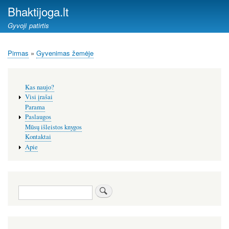
Pereiti
Bhaktijoga.lt
į
Gyvoji patirtis
pagrindinį
turinį
Pirmas
Gyvenimas žemėje
Kelias
Šoninis
Kas naujo?
meniu
Visi įrašai
Parama
Paslaugos
Mūsų išleistos knygos
Kontaktai
Apie
Paieška