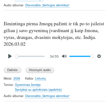
Audio albumai
Dienoraštis „Vertingos akimirkos“
Išmintinga pirma žmogų pažinti ir tik po to įsileist
giliau į savo gyvenimą įvardinant jį kaip žmona,
vyras, draugas, dvasinis mokytojas, etc. Indija.
2026.03.02
Audio
34:55
file
P
M
S
l
u
e
a
t
t
y
e
t
Metai
2026
Kalba
Lietuvių
i
Temos
Gyvenimas žemėje
n
Santykiai su aplinkiniais (apskritai)
g
Audio albumai
Dienoraštis „Vertingos akimirkos“
s