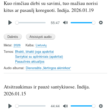
Kuo rimčiau dirbi su savimi, tuo mažiau norisi
kitus ar pasaulį koreguoti. Indija. 2026.01.19
Audio
55:47
file
P
M
S
l
u
e
a
t
t
y
e
t
Metai
2026
Kalba
Lietuvių
i
Temos
Bhakti, bhakti joga apskritai
n
Santykiai su aplinkiniais (apskritai)
Pasaulinės aktualijos
g
s
Audio albumai
Dienoraštis „Vertingos akimirkos“
Atsitraukimas ir pauzė santykiuose. Indija.
2026.01.15
Audio
44:44
file
P
M
S