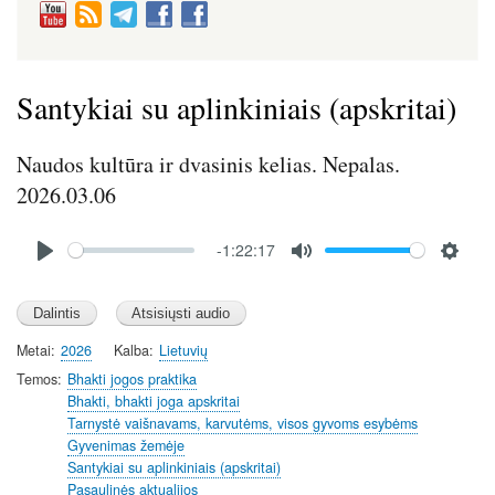
Santykiai su aplinkiniais (apskritai)
Naudos kultūra ir dvasinis kelias. Nepalas.
2026.03.06
Audio
-1:22:17
file
P
M
S
l
u
e
a
t
t
y
e
t
Metai
2026
Kalba
Lietuvių
i
Temos
Bhakti jogos praktika
n
Bhakti, bhakti joga apskritai
Tarnystė vaišnavams, karvutėms, visos gyvoms esybėms
g
Gyvenimas žemėje
s
Santykiai su aplinkiniais (apskritai)
Pasaulinės aktualijos