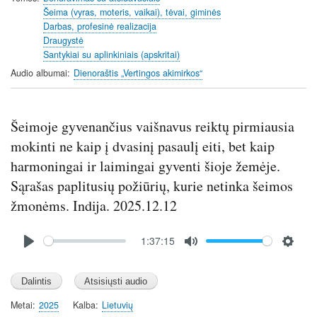
n
Šeima (vyras, moteris, vaikai), tėvai, giminės
Darbas, profesinė realizacija
g
Draugystė
s
Santykiai su aplinkiniais (apskritai)
Audio albumai
Dienoraštis „Vertingos akimirkos“
Šeimoje gyvenančius vaišnavus reiktų pirmiausia
mokinti ne kaip į dvasinį pasaulį eiti, bet kaip
harmoningai ir laimingai gyventi šioje žemėje.
Sąrašas paplitusių požiūrių, kurie netinka šeimos
žmonėms. Indija. 2025.12.12
Audio
1:37:15
file
P
M
S
l
u
e
a
t
t
y
e
t
Metai
2025
Kalba
Lietuvių