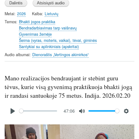
a
t
t
y
e
t
Metai
2026
Kalba
Lietuvių
i
Temos
Bhakti jogos praktika
n
Bendradarbiavimas tarp vaišnavų
Gyvenimas žemėje
g
Šeima (vyras, moteris, vaikai), tėvai, giminės
s
Santykiai su aplinkiniais (apskritai)
Audio albumai
Dienoraštis „Vertingos akimirkos“
Mano realizacijos bendraujant ir stebint guru
tėvus, kurie visą gyvenimą praktikuoja bhakti jogą
ir randasi santuokoje 75 metus. Indija. 2026.02.20
Audio
47:06
file
P
M
S
l
u
e
Image
a
t
t
y
e
t