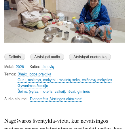
i
n
g
s
Metai
2026
Kalba
Lietuvių
Temos
Bhakti jogos praktika
Guru, mokinys, mokytojų-mokinių seka, vaišnavų mokyklos
Gyvenimas žemėje
Šeima (vyras, moteris, vaikai), tėvai, giminės
Audio albumai
Dienoraštis „Vertingos akimirkos“
Nagėšvaros šventykla-vieta, kur nevaisingos
moterys gauna palaiminimus susilaukti vaikų, kur