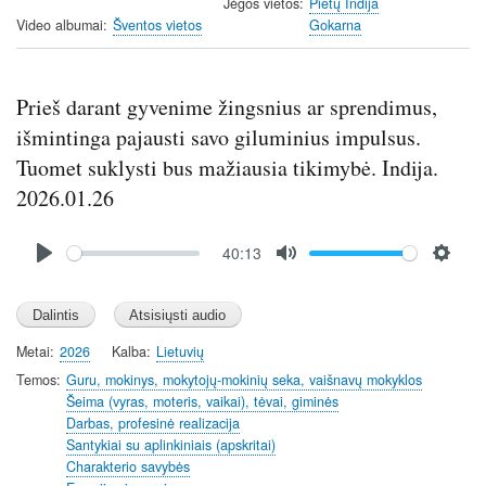
g
u
Jėgos vietos
Pietų Indija
Video albumai
Šventos vietos
Gokarna
s
l
l
s
Prieš darant gyvenime žingsnius ar sprendimus,
c
r
išmintinga pajausti savo giluminius impulsus.
e
Tuomet suklysti bus mažiausia tikimybė. Indija.
e
2026.01.26
n
Audio
40:13
file
P
M
S
l
u
e
a
t
t
y
e
t
Metai
2026
Kalba
Lietuvių
i
Temos
Guru, mokinys, mokytojų-mokinių seka, vaišnavų mokyklos
n
Šeima (vyras, moteris, vaikai), tėvai, giminės
Darbas, profesinė realizacija
g
Santykiai su aplinkiniais (apskritai)
s
Charakterio savybės