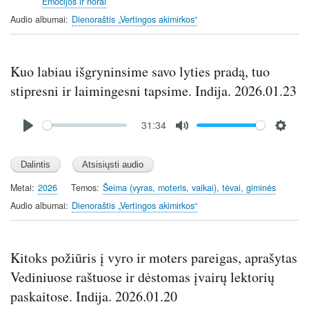
Emocijos ir norai
Audio albumai
Dienoraštis „Vertingos akimirkos“
Kuo labiau išgryninsime savo lyties pradą, tuo
stipresni ir laimingesni tapsime. Indija. 2026.01.23
Audio
31:34
file
P
M
S
l
u
e
a
t
t
y
e
t
Metai
2026
Temos
Šeima (vyras, moteris, vaikai), tėvai, giminės
i
Audio albumai
Dienoraštis „Vertingos akimirkos“
n
g
s
Kitoks požiūris į vyro ir moters pareigas, aprašytas
Vediniuose raštuose ir dėstomas įvairų lektorių
paskaitose. Indija. 2026.01.20