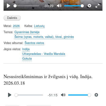
y
-03:29
P
M
S
E
l
u
e
n
a
t
t
t
Metai
2026
Kalba
Lietuvių
y
e
t
e
i
r
Temos
Gyvenimas žemėje
Šeima (vyras, moteris, vaikai), tėvai, giminės
n
f
g
u
Video albumai
Šventos vietos
s
l
Jėgos vietos
Indija
l
Uttarpradešas - Vradža Mandala
Gokula
s
c
r
Nesusireikšminimas ir žvilgsnis į vidų. Indija.
e
e
2026.03.18
n
Audio
-51:15
file
P
M
S
l
u
e