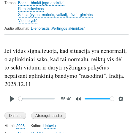
i
Temos
Bhakti, bhakti joga apskritai
n
Pamokslavimas
Šeima (vyras, moteris, vaikai), tėvai, giminės
g
Vienuolystė
s
Audio albumai
Dienoraštis „Vertingos akimirkos“
Jei vidus signalizuoja, kad situacija yra nenormali,
o aplinkiniai sako, kad tai normalu, reiktų vis dėl
to sekti vidumi ir daryti ryžtingus pokyčius
nepaisant aplinkinių bandymo "nusodinti". Indija.
2025.12.11
Audio
55:40
file
P
M
S
l
u
e
a
t
t
y
e
t
Metai
2025
Kalba
Lietuvių
i