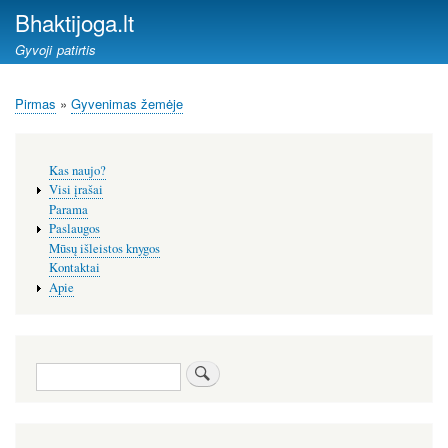
Pereiti
Bhaktijoga.lt
į
Gyvoji patirtis
pagrindinį
turinį
Pirmas
Gyvenimas žemėje
Kelias
Šoninis
Kas naujo?
meniu
Visi įrašai
Parama
Paslaugos
Mūsų išleistos knygos
Kontaktai
Apie
Paieška