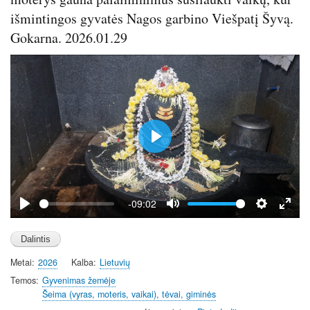
išmintingos gyvatės Nagos garbino Viešpatį Šyvą.
Gokarna. 2026.01.29
P
l
a
y
-09:02
P
M
S
E
l
u
e
n
a
t
t
t
Metai
2026
Kalba
Lietuvių
y
e
t
e
i
r
Temos
Gyvenimas žemėje
Šeima (vyras, moteris, vaikai), tėvai, giminės
n
f