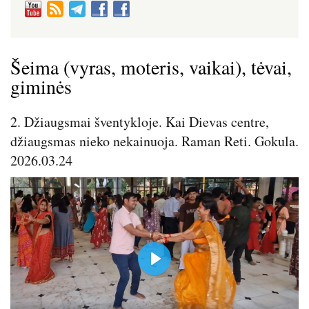
Šeima (vyras, moteris, vaikai), tėvai,
giminės
2. Džiaugsmai šventykloje. Kai Dievas centre,
džiaugsmas nieko nekainuoja. Raman Reti. Gokula.
2026.03.24
P
l
a