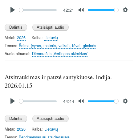
Audio
42:21
file
P
M
S
l
u
e
a
t
t
y
e
t
Metai
2026
Kalba
Lietuvių
i
Temos
Šeima (vyras, moteris, vaikai), tėvai, giminės
n
Audio albumai
Dienoraštis „Vertingos akimirkos“
g
s
Atsitraukimas ir pauzė santykiuose. Indija.
2026.01.15
Audio
44:44
file
P
M
S
l
u
e
a
t
t
y
e
t
Metai
2026
Kalba
Lietuvių
i
Temos
Bendravimas su atsidavusiais