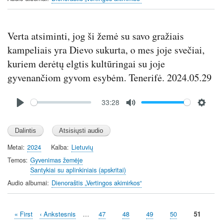
c
r
e
Verta atsiminti, jog ši žemė su savo gražiais
e
kampeliais yra Dievo sukurta, o mes joje svečiai,
n
kuriem derėtų elgtis kultūringai su joje
gyvenančiom gyvom esybėm. Tenerifė. 2024.05.29
Audio
33:28
file
P
M
S
l
u
e
a
t
t
y
e
t
Metai
2024
Kalba
Lietuvių
i
Temos
Gyvenimas žemėje
n
Santykiai su aplinkiniais (apskritai)
g
Audio albumai
Dienoraštis „Vertingos akimirkos“
s
First
« First
Previous
‹ Ankstesnis
…
Page
47
Page
48
Page
49
Page
50
Current
51
Pagination