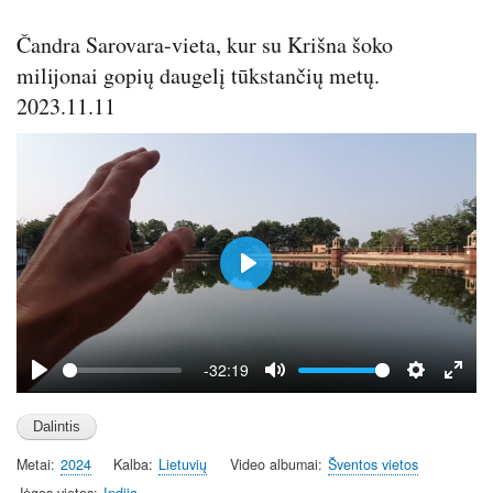
Čandra Sarovara-vieta, kur su Krišna šoko
milijonai gopių daugelį tūkstančių metų.
2023.11.11
P
l
a
y
-32:19
P
M
S
E
l
u
e
n
a
t
t
t
Metai
2024
Kalba
Lietuvių
Video albumai
Šventos vietos
y
e
t
e
Jėgos vietos
Indija