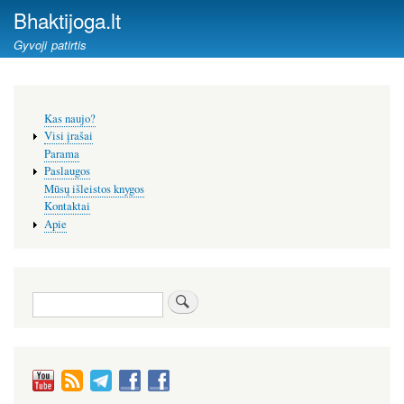
Pereiti
Bhaktijoga.lt
į
Gyvoji patirtis
pagrindinį
turinį
Šoninis
Kas naujo?
meniu
Visi įrašai
Parama
Paslaugos
Mūsų išleistos knygos
Kontaktai
Apie
Paieška