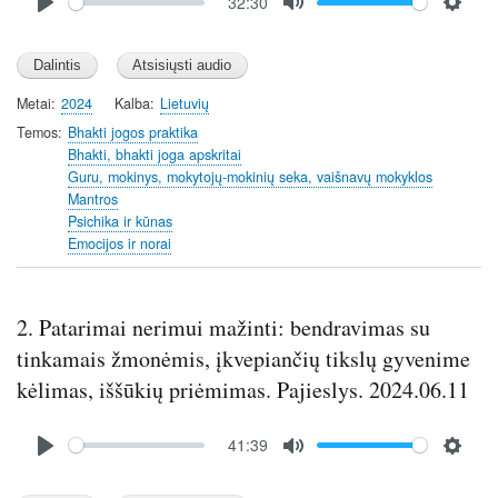
32:30
file
P
M
S
l
u
e
a
t
t
y
e
t
Metai
2024
Kalba
Lietuvių
i
Temos
Bhakti jogos praktika
n
Bhakti, bhakti joga apskritai
Guru, mokinys, mokytojų-mokinių seka, vaišnavų mokyklos
g
Mantros
s
Psichika ir kūnas
Emocijos ir norai
2. Patarimai nerimui mažinti: bendravimas su
tinkamais žmonėmis, įkvepiančių tikslų gyvenime
kėlimas, iššūkių priėmimas. Pajieslys. 2024.06.11
Audio
41:39
file
P
M
S
l
u
e