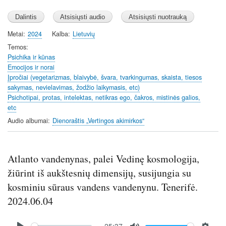
Metai
2024
Kalba
Lietuvių
Temos
Psichika ir kūnas
Emocijos ir norai
Įpročiai (vegetarizmas, blaivybė, švara, tvarkingumas, skaista, tiesos
sakymas, nevielavimas, žodžio laikymasis, etc)
Psichotipai, protas, intelektas, netikras ego, čakros, mistinės galios,
etc
Audio albumai
Dienoraštis „Vertingos akimirkos“
Atlanto vandenynas, palei Vedinę kosmologija,
žiūrint iš aukštesnių dimensijų, susijungia su
kosminiu sūraus vandens vandenynu. Tenerifė.
2024.06.04
Audio