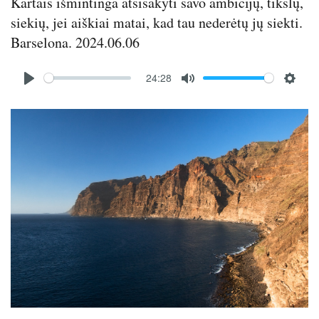
Kartais išmintinga atsisakyti savo ambicijų, tikslų,
siekių, jei aiškiai matai, kad tau nederėtų jų siekti.
Barselona. 2024.06.06
Audio
24:28
file
P
M
S
l
u
e
Image
a
t
t
y
e
t
i
n
g
s