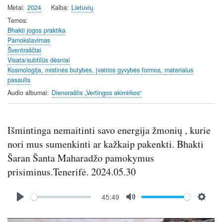
Metai
2024
Kalba
Lietuvių
Temos
Bhakti jogos praktika
Pamokslavimas
Šventraščiai
Visata/subtilūs dėsniai
Kosmologija, mistinės butybės, įvairios gyvybės formos, materialus
pasaulis
Audio albumai
Dienoraštis „Vertingos akimirkos“
Išmintinga nemaitinti savo energija žmonių , kurie
nori mus sumenkinti ar kažkaip pakenkti. Bhakti
Šaran Šanta Maharadžo pamokymus
prisiminus.Tenerifė. 2024.05.30
Audio
45:49
file
P
M
S
l
u
e