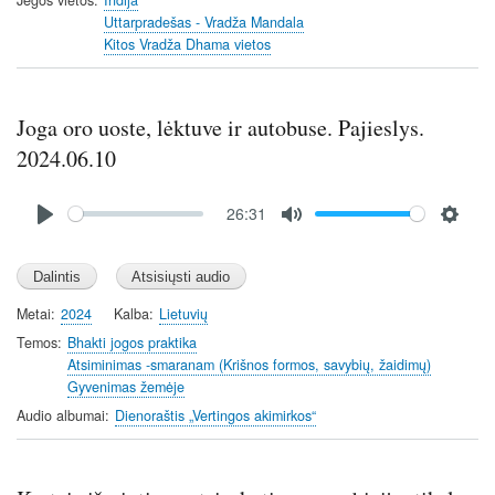
i
r
Uttarpradešas - Vradža Mandala
n
f
Kitos Vradža Dhama vietos
g
u
s
l
l
Joga oro uoste, lėktuve ir autobuse. Pajieslys.
s
c
2024.06.10
r
Audio
e
26:31
file
e
P
M
S
n
l
u
e
a
t
t
y
e
t
Metai
2024
Kalba
Lietuvių
i
Temos
Bhakti jogos praktika
n
Atsiminimas -smaranam (Krišnos formos, savybių, žaidimų)
Gyvenimas žemėje
g
s
Audio albumai
Dienoraštis „Vertingos akimirkos“