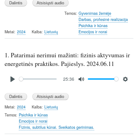
a
t
t
y
e
t
Temos
Gyvenimas žemėje
Darbas, profesinė realizacija
i
Psichika ir kūnas
n
Metai
2024
Kalba
Lietuvių
Emocijos ir norai
g
s
1. Patarimai nerimui mažinti: fizinis aktyvumas ir
energetinės praktikos. Pajieslys. 2024.06.11
Audio
25:36
file
P
M
S
l
u
e
a
t
t
y
e
t
Metai
2024
Kalba
Lietuvių
i
Temos
Psichika ir kūnas
n
Emocijos ir norai
Fizinis, subtilus kūnai. Sveikatos gerinimas.
g
s