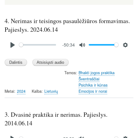
4. Nerimas ir teisingos pasaulėžiūros formavimas.
Pajieslys. 2024.06.14
Audio
-50:34
file
P
M
S
l
u
e
a
t
t
y
e
t
Temos
Bhakti jogos praktika
Šventraščiai
i
Psichika ir kūnas
n
Metai
2024
Kalba
Lietuvių
Emocijos ir norai
g
s
3. Dvasinė praktika ir nerimas. Pajieslys.
2014.06.14
Audio