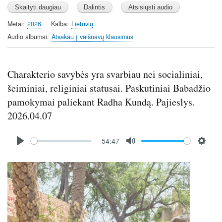
Metai
2026
Kalba
Lietuvių
Audio albumai
Atsakau į vaišnavų klausimus
Charakterio savybės yra svarbiau nei socialiniai,
šeiminiai, religiniai statusai. Paskutiniai Babadžio
pamokymai paliekant Radha Kundą. Pajieslys.
2026.04.07
Audio
54:47
file
P
M
S
l
u
e
Image
a
t
t
y
e
t
i
n
g