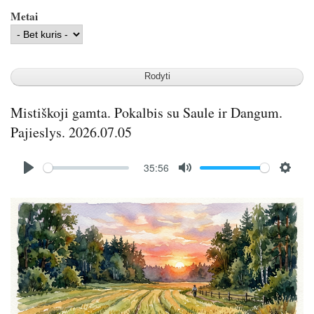
Metai
Mistiškoji gamta. Pokalbis su Saule ir Dangum.
Pajieslys. 2026.07.05
Audio
35:56
file
P
M
S
l
u
e
Image
a
t
t
y
e
t
i
n
g
s