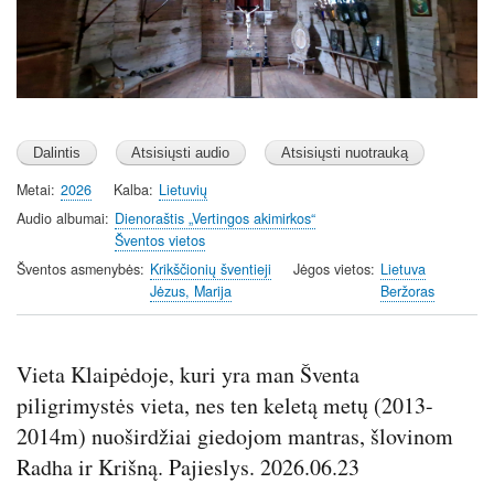
Metai
2026
Kalba
Lietuvių
Audio albumai
Dienoraštis „Vertingos akimirkos“
Šventos vietos
Šventos asmenybės
Krikščionių šventieji
Jėgos vietos
Lietuva
Jėzus, Marija
Beržoras
Vieta Klaipėdoje, kuri yra man Šventa
piligrimystės vieta, nes ten keletą metų (2013-
2014m) nuoširdžiai giedojom mantras, šlovinom
Radha ir Krišną. Pajieslys. 2026.06.23