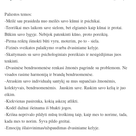
P
M
S
l
u
e
Paliestos temos:
a
t
t
-Meilė sau prasideda nuo meilės savo kūnui ir psichikai.
y
e
t
-Teoriškai mes laikom save sielom, bet elgiamės kaip kūnai ir protai.
i
Būkim savo lygyje. Nebijok patenkinti kūno, proto poreikių.
n
-Pirma reiktų išmokti būti vyru, moterim, po to - siela.
g
-Fizinės sveikatos palaikymo svarba dvasiniame kelyje.
s
-Skaitymasis su savo psichologiniais poreikiais ir nesigėdijimas juos
tenkinti.
-Dvasinėse bendruomenėse renkasi žmonės pagrinde su problemom. Ne
visados rasime harmoniją ir brandą bendruomenėse.
-Atraskim savo individualų santykį su mus supančiais žmonėmis,
kolektyvais, bendruomenėmis. Jauskim save. Raskim savo kelią ir juo
eikim.
-Kiekvienas pasirenka, kokią askezę atlikti.
-Kodėl dažnai išeinama iš bhakti jogos.
-Krišna neprivalo pildyti mūsų troškimų taip, kaip mes to norime, tada,
kada mes to norim. Šyva pildo greitai.
-Emocijų išlaisvinimas/užspaudimas dvasiniame kelyje.