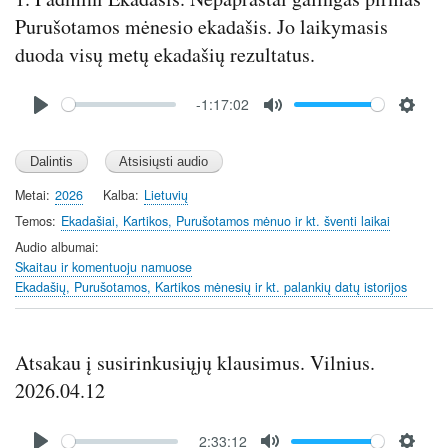
Purušotamos mėnesio ekadašis. Jo laikymasis
duoda visų metų ekadašių rezultatus.
Audio
-1:17:02
file
P
M
S
l
u
e
a
t
t
y
e
t
Metai
2026
Kalba
Lietuvių
i
Temos
Ekadašiai, Kartikos, Purušotamos mėnuo ir kt. šventi laikai
n
Audio albumai
g
Skaitau ir komentuoju namuose
s
Ekadašių, Purušotamos, Kartikos mėnesių ir kt. palankių datų istorijos
Atsakau į susirinkusiųjų klausimus. Vilnius.
2026.04.12
Audio
2:33:12
file