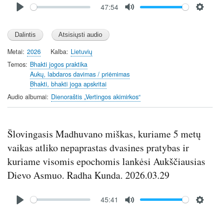
47:54
file
P
M
S
l
u
e
a
t
t
y
e
t
Metai
2026
Kalba
Lietuvių
i
Temos
Bhakti jogos praktika
n
Aukų, labdaros davimas / priėmimas
Bhakti, bhakti joga apskritai
g
s
Audio albumai
Dienoraštis „Vertingos akimirkos“
Šlovingasis Madhuvano miškas, kuriame 5 metų
vaikas atliko nepaprastas dvasines pratybas ir
kuriame visomis epochomis lankėsi Aukščiausias
Dievo Asmuo. Radha Kunda. 2026.03.29
Audio
45:41
file
P
M
S