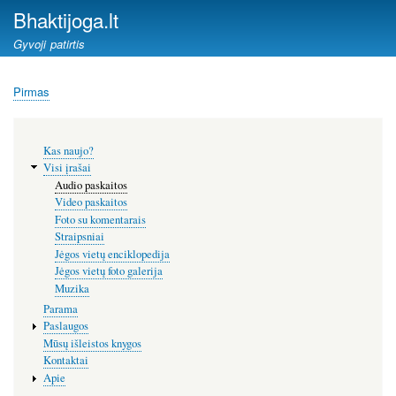
Pereiti
Bhaktijoga.lt
į
Gyvoji patirtis
pagrindinį
turinį
Pirmas
Kelias
Šoninis
Kas naujo?
meniu
Visi įrašai
Audio paskaitos
Video paskaitos
Foto su komentarais
Straipsniai
Jėgos vietų enciklopedija
Jėgos vietų foto galerija
Muzika
Parama
Paslaugos
Mūsų išleistos knygos
Kontaktai
Apie