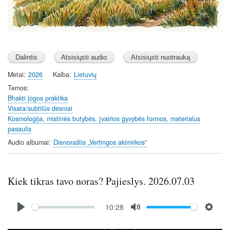
Metai
2026
Kalba
Lietuvių
Temos
Bhakti jogos praktika
Visata/subtilūs dėsniai
Kosmologija, mistinės butybės, įvairios gyvybės formos, materialus
pasaulis
Audio albumai
Dienoraštis „Vertingos akimirkos“
Kiek tikras tavo noras? Pajieslys. 2026.07.03
Audio
10:28
file
P
M
S
l
u
e