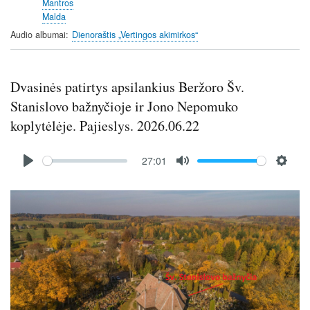
Mantros
Malda
Audio albumai
Dienoraštis „Vertingos akimirkos“
Dvasinės patirtys apsilankius Beržoro Šv.
Stanislovo bažnyčioje ir Jono Nepomuko
koplytėlėje. Pajieslys. 2026.06.22
Audio
27:01
file
P
M
S
l
u
e
Image
a
t
t
y
e
t
i
n
g
s