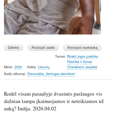
Temos
Bhakti jogos praktika
Psichika ir kūnas
Metai
2026
Kalba
Lietuvių
Charakterio savybės
Audio albumai
Dienoraštis „Vertingos akimirkos“
Kodėl visam pasaulyje dvasinės paslaugos vis
dažniau tampa įkainuojamos ir neteikiamos už
auką? Indija. 2026.04.02
Audio