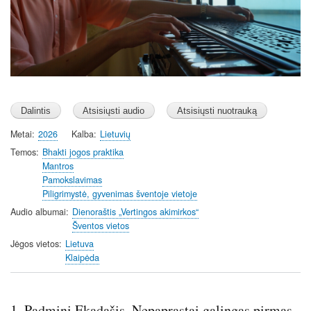
Metai
2026
Kalba
Lietuvių
Temos
Bhakti jogos praktika
Mantros
Pamokslavimas
Piligrimystė, gyvenimas šventoje vietoje
Audio albumai
Dienoraštis „Vertingos akimirkos“
Šventos vietos
Jėgos vietos
Lietuva
Klaipėda
1. Padmini Ekadašis. Nepaprastai galingas pirmas