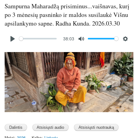
Sampurna Maharadžą prisiminus...vaišnavas, kurį
po 3 mėnesių pasninko ir maldos susilaukė Višnu
apsilankymo sapne. Radha Kunda. 2026.03.30
Audio
38:03
file
P
M
S
l
u
e
Image
a
t
t
y
e
t
i
n
g
s
Metai
2026
Kalba
Lietuvių