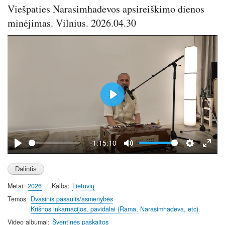
Viešpaties Narasimhadevos apsireiškimo dienos
minėjimas. Vilnius. 2026.04.30
P
l
a
y
-1:15:10
P
M
S
E
l
u
e
n
a
t
t
t
Metai
2026
Kalba
Lietuvių
y
e
t
e
i
r
Temos
Dvasinis pasaulis/asmenybės
Krišnos inkarnacijos, pavidalai (Rama, Narasimhadeva, etc)
n
f
g
u
Video albumai
Šventinės paskaitos