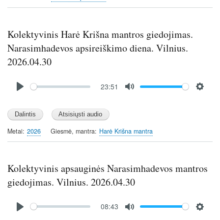
s
l
l
s
Kolektyvinis Harė Krišna mantros giedojimas.
c
Narasimhadevos apsireiškimo diena. Vilnius.
r
2026.04.30
e
e
Audio
23:51
n
file
P
M
S
l
u
e
a
t
t
y
e
t
Metai
2026
Giesmė, mantra
Harė Krišna mantra
i
n
g
Kolektyvinis apsauginės Narasimhadevos mantros
s
giedojimas. Vilnius. 2026.04.30
Audio
08:43
file
P
M
S