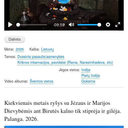
P
l
a
y
-09:59
P
M
S
E
l
u
e
n
a
t
t
t
Metai
2026
Kalba
Lietuvių
y
e
t
e
i
r
Temos
Dvasinis pasaulis/asmenybės
Krišnos inkarnacijos, pavidalai (Rama, Narasimhadeva, etc)
n
f
g
u
Jėgos vietos
Indija
Pietų Indija
s
l
Video albumai
Šventos vietos
Gokarna
l
s
c
Kiekvienais metais ryšys su Jėzaus ir Marijos
r
e
Dievybėmis ant Birutės kalno tik stiprėja ir gilėja.
e
Palanga. 2026.
n