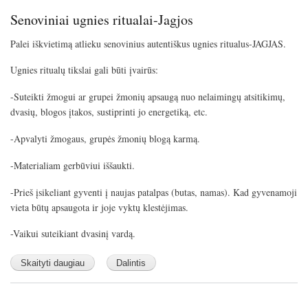
s
Senoviniai ugnies ritualai-Jagjos
c
r
Palei iškvietimą atlieku senovinius autentiškus ugnies ritualus-JAGJAS.
e
e
Ugnies ritualų tikslai gali būti įvairūs:
n
-Suteikti žmogui ar grupei žmonių apsaugą nuo nelaimingų atsitikimų,
dvasių, blogos įtakos, sustiprinti jo energetiką, etc.
-Apvalyti žmogaus, grupės žmonių blogą karmą.
-Materialiam gerbūviui iššaukti.
-Prieš įsikeliant gyventi į naujas patalpas (butas, namas). Kad gyvenamoji
vieta būtų apsaugota ir joje vyktų klestėjimas.
-Vaikui suteikiant dvasinį vardą.