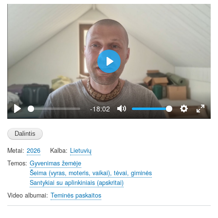
P
l
a
y
-18:02
P
M
S
E
l
u
e
n
a
t
t
t
Metai
2026
Kalba
Lietuvių
y
e
t
e
i
r
Temos
Gyvenimas žemėje
Šeima (vyras, moteris, vaikai), tėvai, giminės
n
f
Santykiai su aplinkiniais (apskritai)
g
u
Video albumai
Teminės paskaitos
s
l
l