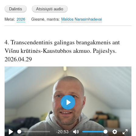
l
u
e
a
t
t
y
e
t
Metai
2026
Giesmė, mantra
Maldos Narasimhadevai
i
n
g
4. Transcendentinis galingas brangakmenis ant
s
Višnu krūtinės-Kaustubhos akmuo. Pajieslys.
2026.04.29
P
l
a
y
-20:53