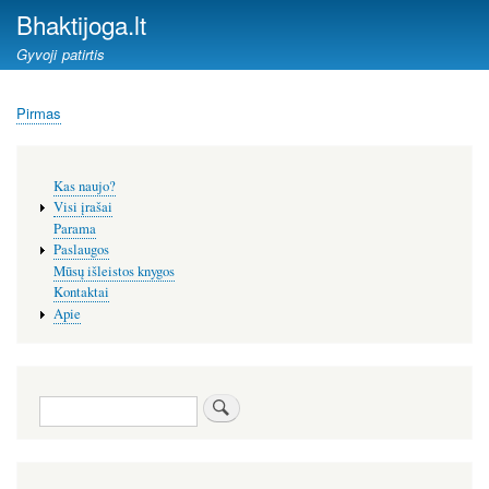
Pereiti
Bhaktijoga.lt
į
Gyvoji patirtis
pagrindinį
turinį
Pirmas
Kelias
Šoninis
Kas naujo?
meniu
Visi įrašai
Parama
Paslaugos
Mūsų išleistos knygos
Kontaktai
Apie
Paieška