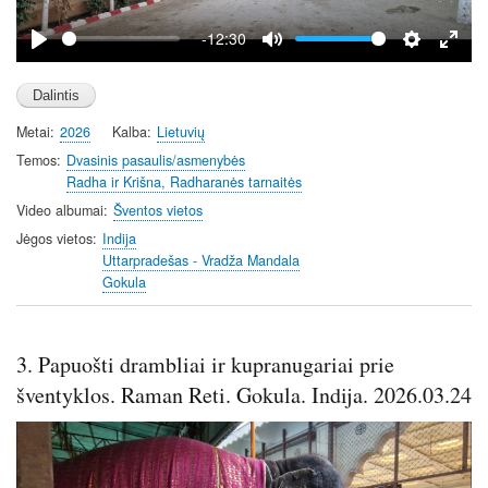
a
y
-12:30
P
M
S
E
l
u
e
n
a
t
t
t
Metai
2026
Kalba
Lietuvių
y
e
t
e
i
r
Temos
Dvasinis pasaulis/asmenybės
Radha ir Krišna, Radharanės tarnaitės
n
f
g
u
Video albumai
Šventos vietos
s
l
Jėgos vietos
Indija
l
Uttarpradešas - Vradža Mandala
Gokula
s
c
r
3. Papuošti drambliai ir kupranugariai prie
e
e
šventyklos. Raman Reti. Gokula. Indija. 2026.03.24
n