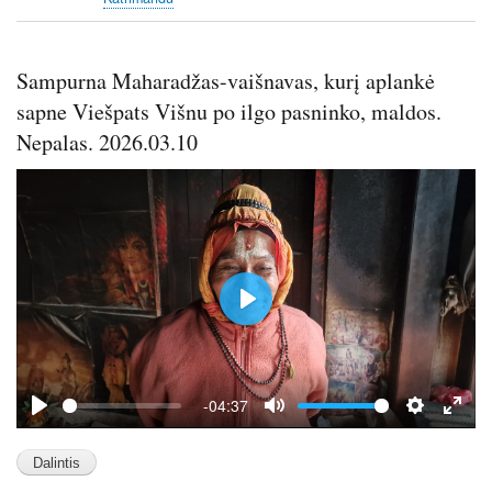
Sampurna Maharadžas-vaišnavas, kurį aplankė
sapne Viešpats Višnu po ilgo pasninko, maldos.
Nepalas. 2026.03.10
P
l
a
y
-04:37
P
M
S
E
l
u
e
n
a
t
t
t