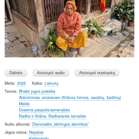
a
t
t
y
e
t
i
n
g
s
Metai
2026
Kalba
Lietuvių
Temos
Bhakti jogos praktika
Atsiminimas -smaranam (Krišnos formos, savybių, žaidimų)
Malda
Dvasinis pasaulis/asmenybės
Radha ir Krišna, Radharanės tarnaitės
Audio albumai
Dienoraštis „Vertingos akimirkos“
Jėgos vietos
Nepalas
Kathmandu