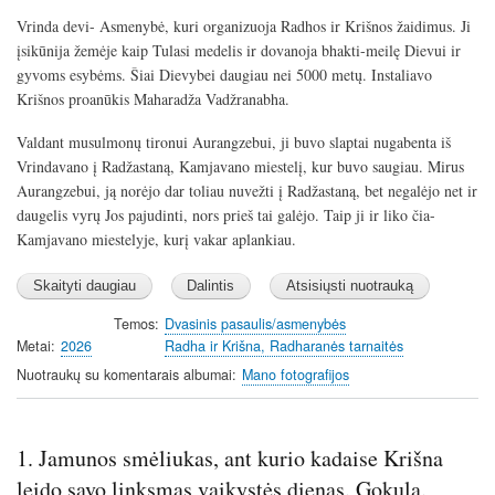
Vrinda devi- Asmenybė, kuri organizuoja Radhos ir Krišnos žaidimus. Ji
įsikūnija žemėje kaip Tulasi medelis ir dovanoja bhakti-meilę Dievui ir
gyvoms esybėms. Šiai Dievybei daugiau nei 5000 metų. Instaliavo
Krišnos proanūkis Maharadža Vadžranabha.
Valdant musulmonų tironui Aurangzebui, ji buvo slaptai nugabenta iš
Vrindavano į Radžastaną, Kamjavano miestelį, kur buvo saugiau. Mirus
Aurangzebui, ją norėjo dar toliau nuvežti į Radžastaną, bet negalėjo net ir
daugelis vyrų Jos pajudinti, nors prieš tai galėjo. Taip ji ir liko čia-
Kamjavano miestelyje, kurį vakar aplankiau.
Temos
Dvasinis pasaulis/asmenybės
Metai
2026
Radha ir Krišna, Radharanės tarnaitės
Nuotraukų su komentarais albumai
Mano fotografijos
1. Jamunos smėliukas, ant kurio kadaise Krišna
leido savo linksmas vaikystės dienas. Gokula.