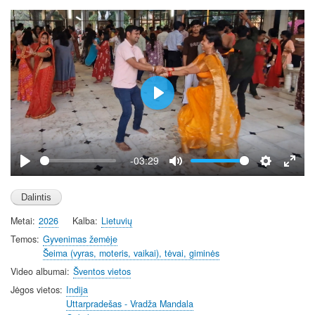
e
e
n
P
l
a
y
-03:29
P
M
S
E
l
u
e
n
a
t
t
t
Metai
2026
Kalba
Lietuvių
y
e
t
e
i
r
Temos
Gyvenimas žemėje
Šeima (vyras, moteris, vaikai), tėvai, giminės
n
f
g
u
Video albumai
Šventos vietos
s
l
Jėgos vietos
Indija
l
Uttarpradešas - Vradža Mandala