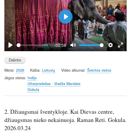
P
l
a
y
-02:58
P
M
S
E
l
u
e
n
a
t
t
t
Metai
2026
Kalba
Lietuvių
Video albumai
Šventos vietos
y
e
t
e
i
r
Jėgos vietos
Indija
Uttarpradešas - Vradža Mandala
n
f
Gokula
g
u
s
l
l
2. Džiaugsmai šventykloje. Kai Dievas centre,
s
c
džiaugsmas nieko nekainuoja. Raman Reti. Gokula.
r
2026.03.24