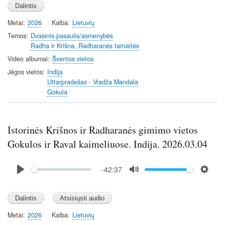
l
u
e
n
a
t
t
t
Metai
2026
Kalba
Lietuvių
y
e
t
e
i
r
Temos
Dvasinis pasaulis/asmenybės
Radha ir Krišna, Radharanės tarnaitės
n
f
g
u
Video albumai
Šventos vietos
s
l
Jėgos vietos
Indija
l
Uttarpradešas - Vradža Mandala
Gokula
s
c
r
Istorinės Krišnos ir Radharanės gimimo vietos
e
e
Gokulos ir Raval kaimeliuose. Indija. 2026.03.04
n
Audio
-42:37
file
P
M
S
l
u
e
a
t
t
y
e
t
Metai
2026
Kalba
Lietuvių