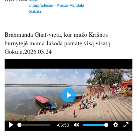
l
Uttarpradešas - Vradža Mandala
Gokula
s
c
r
Brahmanda Ghat-vieta, kur mažo Krišnos
e
e
burnytėjė mama Jašoda pamatė visą visatą.
n
Gokula.2026.03.24
P
l
a
y
-06:53
P
M
S
E