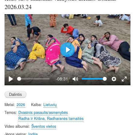
2026.03.24
P
l
a
y
-08:31
P
M
S
E
l
u
e
n
a
t
t
t
Metai
2026
Kalba
Lietuvių
y
e
t
e
i
r
Temos
Dvasinis pasaulis/asmenybės
Radha ir Krišna, Radharanės tarnaitės
n
f
g
u
Video albumai
Šventos vietos
s
l
Jėgos vietos
Indija