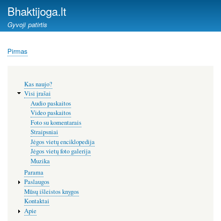
Pereiti
Bhaktijoga.lt
į
Gyvoji patirtis
pagrindinį
turinį
Pirmas
Kelias
Šoninis
Kas naujo?
meniu
Visi įrašai
Audio paskaitos
Video paskaitos
Foto su komentarais
Straipsniai
Jėgos vietų enciklopedija
Jėgos vietų foto galerija
Muzika
Parama
Paslaugos
Mūsų išleistos knygos
Kontaktai
Apie