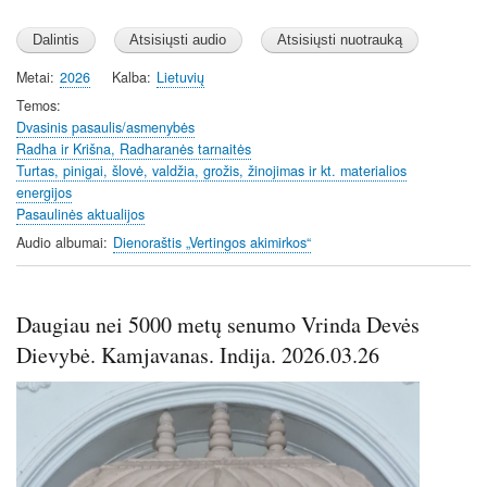
Metai
2026
Kalba
Lietuvių
Temos
Dvasinis pasaulis/asmenybės
Radha ir Krišna, Radharanės tarnaitės
Turtas, pinigai, šlovė, valdžia, grožis, žinojimas ir kt. materialios
energijos
Pasaulinės aktualijos
Audio albumai
Dienoraštis „Vertingos akimirkos“
Daugiau nei 5000 metų senumo Vrinda Devės
Dievybė. Kamjavanas. Indija. 2026.03.26
Image