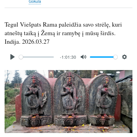
Gokula
s
c
r
Tegul Viešpats Rama paleidžia savo strėlę, kuri
e
e
atneštų taiką į Žemą ir ramybę į mūsų širdis.
n
Indija. 2026.03.27
Audio
-1:01:30
file
P
M
S
l
u
e
Image
a
t
t
y
e
t
i
n
g
s