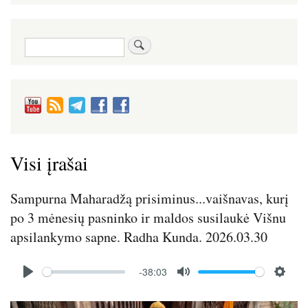
Paieška
Visi įrašai
Sampurna Maharadžą prisiminus...vaišnavas, kurį
po 3 mėnesių pasninko ir maldos susilaukė Višnu
apsilankymo sapne. Radha Kunda. 2026.03.30
Audio
-38:03
file
P
M
S
l
u
e
Image