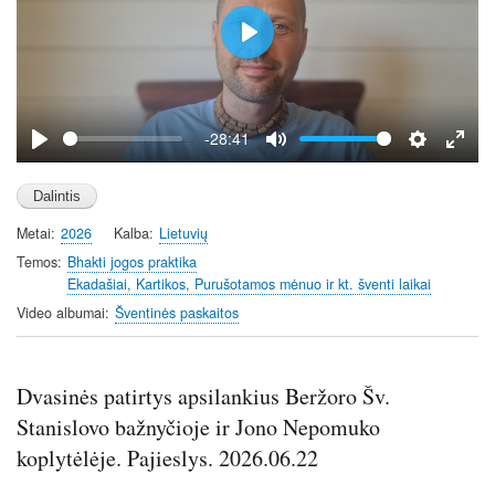
P
l
a
y
-28:41
P
M
S
E
l
u
e
n
a
t
t
t
Metai
2026
Kalba
Lietuvių
y
e
t
e
i
r
Temos
Bhakti jogos praktika
Ekadašiai, Kartikos, Purušotamos mėnuo ir kt. šventi laikai
n
f
g
u
Video albumai
Šventinės paskaitos
s
l
l
s
Dvasinės patirtys apsilankius Beržoro Šv.
c
Stanislovo bažnyčioje ir Jono Nepomuko
r
koplytėlėje. Pajieslys. 2026.06.22
e
e