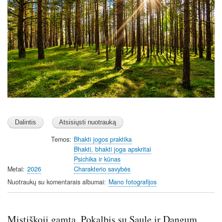
Temos
Bhakti jogos praktika
Bhakti, bhakti joga apskritai
Psichika ir kūnas
Metai
2026
Charakterio savybės
Nuotraukų su komentarais albumai
Mano fotografijos
Mistiškoji gamta. Pokalbis su Saule ir Dangum.