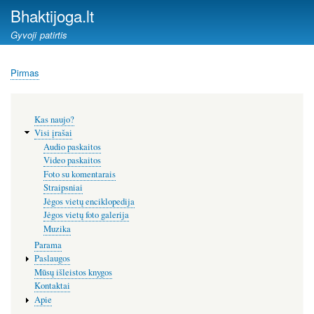
Pereiti
Bhaktijoga.lt
į
Gyvoji patirtis
pagrindinį
turinį
Pirmas
Kelias
Šoninis
Kas naujo?
meniu
Visi įrašai
Audio paskaitos
Video paskaitos
Foto su komentarais
Straipsniai
Jėgos vietų enciklopedija
Jėgos vietų foto galerija
Muzika
Parama
Paslaugos
Mūsų išleistos knygos
Kontaktai
Apie