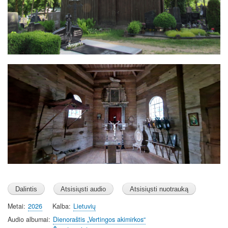
Image
Metai
2026
Kalba
Lietuvių
Audio albumai
Dienoraštis „Vertingos akimirkos“