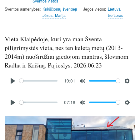
Šventos vietos
Šventos asmenybės
Krikščionių šventieji
Jėgos vietos
Lietuva
Jėzus, Marija
Beržoras
Vieta Klaipėdoje, kuri yra man Šventa
piligrimystės vieta, nes ten keletą metų (2013-
2014m) nuoširdžiai giedojom mantras, šlovinom
Radha ir Krišną. Pajieslys. 2026.06.23
Audio
19:01
file
P
M
S
l
u
e
Audio
a
t
t
07:18
file
P
M
S
y
e
t
l
u
e
i
Image
a
t
t
n
y
e
t
g
i
s