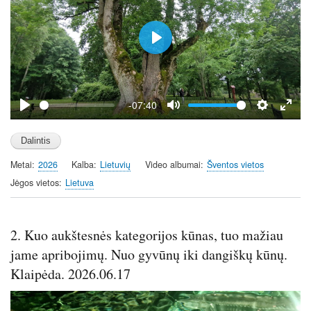
P
l
a
y
-07:40
P
M
S
E
l
u
e
n
a
t
t
t
Metai
2026
Kalba
Lietuvių
Video albumai
Šventos vietos
y
e
t
e
i
r
Jėgos vietos
Lietuva
n
f
g
u
s
l
2. Kuo aukštesnės kategorijos kūnas, tuo mažiau
l
jame apribojimų. Nuo gyvūnų iki dangiškų kūnų.
s
Klaipėda. 2026.06.17
c
r
e