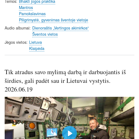
Temos
Bhakti jogos praktika
Mantros
Pamokslavimas
Piligrimystė, gyvenimas šventoje vietoje
Audio albumai
Dienoraštis „Vertingos akimirkos“
Šventos vietos
Jėgos vietos
Lietuva
Klaipėda
Tik atradus savo mylimą darbą ir darbuojantis iš
širdies, gali padėt sau ir Lietuvai vystytis.
2026.06.19