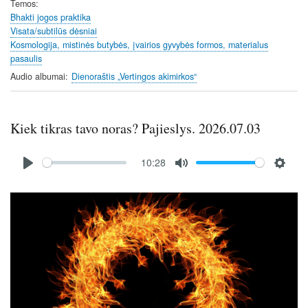
Temos
Bhakti jogos praktika
Visata/subtilūs dėsniai
Kosmologija, mistinės butybės, įvairios gyvybės formos, materialus
pasaulis
Audio albumai
Dienoraštis „Vertingos akimirkos“
Kiek tikras tavo noras? Pajieslys. 2026.07.03
Audio
10:28
file
P
M
S
l
u
e
Image
a
t
t
y
e
t
i
n
g
s