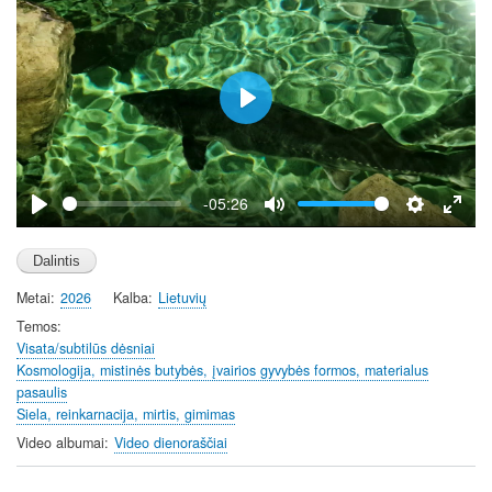
e
n
P
l
a
y
-05:26
P
M
S
E
l
u
e
n
a
t
t
t
Metai
2026
Kalba
Lietuvių
y
e
t
e
i
r
Temos
Visata/subtilūs dėsniai
n
f
Kosmologija, mistinės butybės, įvairios gyvybės formos, materialus
g
u
pasaulis
s
l
Siela, reinkarnacija, mirtis, gimimas
l
Video albumai
Video dienoraščiai
s
c